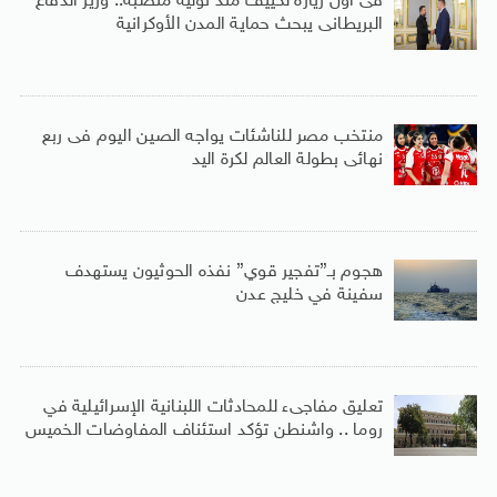
فى أول زيارة لكييف منذ توليه منصبه.. وزير الدفاع
البريطانى يبحث حماية المدن الأوكرانية
منتخب مصر للناشئات يواجه الصين اليوم فى ربع
نهائى بطولة العالم لكرة اليد
هجوم بـ”تفجير قوي” نفذه الحوثيون يستهدف
سفينة في خليج عدن
تعليق مفاجىء للمحادثات اللبنانية الإسرائيلية في
روما .. واشنطن تؤكد استئناف المفاوضات الخميس