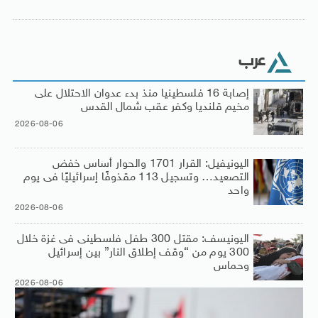
عرب
إصابة 16 فلسطينيا منذ بدء عدوان الاحتلال على
مخيم قلنديا وكفر عقب شمال القدس
2026-08-06
اليونيفيل: القرار 1701 والحوار أساس خفض
التصعيد… وتسجيل 113 مقذوفًا إسرائيليًا فى يوم
واحد
2026-08-06
اليونيسف: مقتل 300 طفل فلسطينى فى غزة خلال
300 يوم من “وقف إطلاق النار” بين إسرائيل
وحماس
2026-08-06