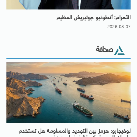
الأهرام: أنطونيو جوتيريش العظيم
2026-08-07
صحافة
لوفيجارو: هرمز بين التهديد والمساومة هل تستخدم