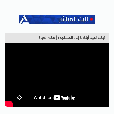
كيف نعيد أبناءنا إلى المساجد؟| فقه الحياة