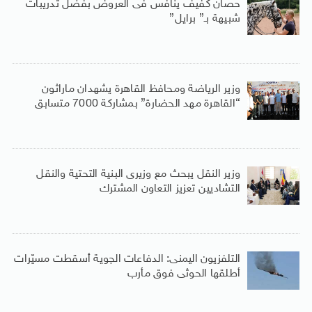
حصان كفيف ينافس فى العروض بفضل تدريبات
شبيهة بـ” برايل”
وزير الرياضة ومحافظ القاهرة يشهدان ماراثون
“القاهرة مهد الحضارة” بمشاركة 7000 متسابق
وزير النقل يبحث مع وزيرى البنية التحتية والنقل
التشاديين تعزيز التعاون المشترك
التلفزيون اليمنى: الدفاعات الجوية أسقطت مسيّرات
أطلقها الحوثى فوق مأرب