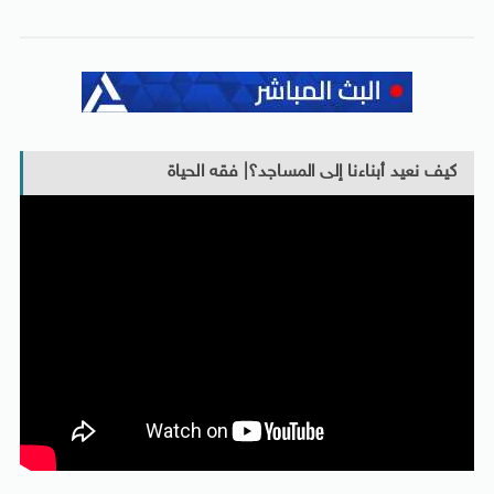
كيف نعيد أبناءنا إلى المساجد؟| فقه الحياة