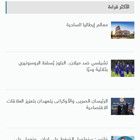
الأكثر قراءة
معالم إيطاليا الساحرة
تشيلسي ضد ميلان.. البلوز يُسقط الروسونيري
بثلاثية وديًا
الرئيسان الصربى والأوكرانى يتعهدان بتعزيز العلاقات
الاقتصادية
فانس: سنواصل الضغط على إيران.. ونعمل على