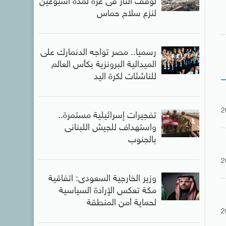
لوقف النار فى غزة لمدة أسبوعين
لنزع سلاح حماس
رسميا.. مصر تواجه الدنمارك على
الميدالية البرونزية بكأس العالم
للناشئات لكرة اليد
2
تفجيرات إسرائيلية مستمرة..
واستهداف للجيش اللبنانى
بالجنوب
2
وزير الخارجية السعودى: اتفاقية
مكة تعكس الإرادة السياسية
لحماية أمن المنطقة
2