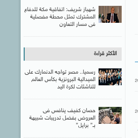
شهباز شريف: اتفاقية مكة للدفاع
المشترك تمثل محطة مفصلية
فى مسار التعاون
الأكثر قراءة
رسميا.. مصر تواجه الدنمارك على
الميدالية البرونزية بكأس العالم
2
للناشئات لكرة اليد
حصان كفيف ينافس فى
2
العروض بفضل تدريبات شبيهة
بـ” برايل”