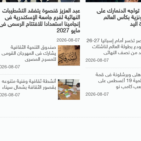
تواجه الدنمارك على
عبد العزيز قنصوة يتفقد التشطيبات
ونزية بكأس العالم
النهائية لفرع جامعة الإسكندرية فى
 اليد
إنجامينا استعدادا للافتتاح الرسمى فى
مايو 2027
2026-08-07
مصر تخسر أمام إسبانيا 27-26
ودع بطولة العالم لناشئات
صندوق التنمية الثقافية
يد من نصف النهائى
يشارك فى المهرجان القومى
للمسرح المصرى
2026-08-07
026-08-07
أهلى وبرشلونة فى قمة
عالمية 19 أغسطس على
أنشطة ثقافية وفنية متنوعه
عب كامب نو
بقصور الثقافة بشمال سيناء
2026-08-07
026-08-07