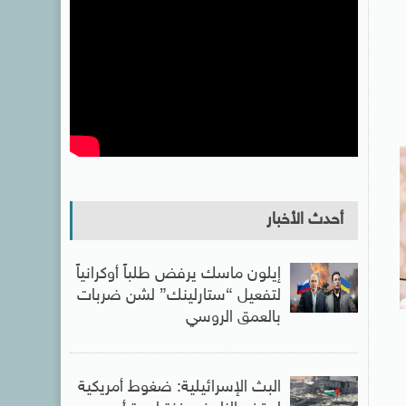
أحدث الأخبار
إيلون ماسك يرفض طلباً أوكرانياً
لتفعيل “ستارلينك” لشن ضربات
بالعمق الروسي
البث الإسرائيلية: ضغوط أمريكية