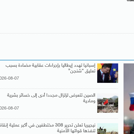
إسبانيا تهدد إيطاليا بإجراءات عقابية مضادة بسبب
تعليق “شنجن”
026-08-07
الصين تتعرض لزلزال مجددا أدى إلى خسائر بشرية
ومادية
026-08-07
نيجيريا تعلن تحرير 308 مختطفين في أكبر عملية إنقاذ
تنفذها قواتها الأمنية