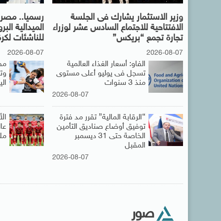
وزير الاستثمار يشارك فى الجلسة
رسميا.. مصر 
الافتتاحية للاجتماع السادس عشر لوزراء
الميدالية البر
تجارة تجمع “بريكس”
للناشئات لكرة
2026-08-07
2026-08-07
الفاو: أسعار الغذاء العالمية
تسجل فى يوليو أعلى مستوى
وت
منذ 3 سنوات
ال
2026-08-07
“الرقابة المالية” تقرر مد فترة
ال
توفيق أوضاع صناديق التأمين
الخاصة حتى 31 ديسمبر
مل
المقبل
2026-08-07
صور