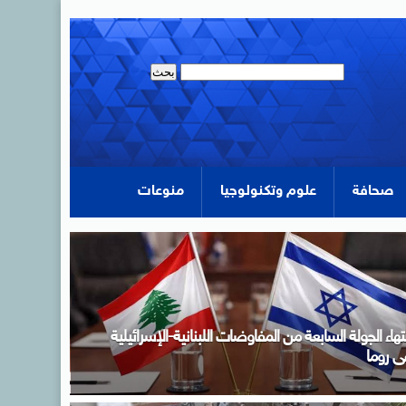
صحافة
علوم وتكنولوجيا
منوعات
دبولى خلال اجتماع الحكومة: لدينا مخزون سلعى يكفي
تلبية احتياجات الاستهلاك المحلي لفترات آمنة تصل فى
عض السلع إلى عام كامل