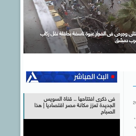
نعقاد منتدى الأعمال المصرى–التشادى لتعزيز الشراكة
لاقتصادية بين البلدين
فى ذكرى افتتاحها .. قناة السويس
2
الجديدة تعزز مكانة مصر اقتصاديا | هذا
الصباح