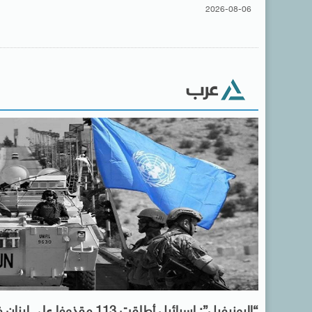
2026-08-06
عرب
“اليونيفيل”: إسرائيل أطلقت 113 مقذوفا على لب