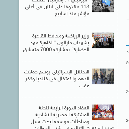
“اليونيفيل”: إسرائيل أطلقت
113 مقذوفا على لبنان فى أعلى
مؤشر منذ أسابيع
وزير الرياضة ومحافظ القاهرة
يشهدان ماراثون “القاهرة مهد
الحضارة” بمشاركة 7000 متسابق
2
الاحتلال الإسرائيلى يوسع حملات
الدهم والاعتقال فى قلنديا وكفر
عقب
2
انعقاد الدورة الرابعة للجنة
المشتركة المصرية التشادية
2
ومباحثات موسعة لبحث سبل
تعزيز العلاقات الثنائية فى شتى المجالات