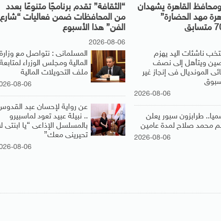
 ومحافظ القاهرة يشهدان
“الثقافة” تقدم برنامجًا متنوعًا بعدد
هرة مهد الحضارة”
من المحافظات ضمن فعاليات “شارع
الفن” هذا الأسبوع
2026-08-06
تخب ناشئات اليد يهزم
المسلمانى : نتواصل مع وزارة
صين ويتأهل إلى نصف
المالية ومجلس الوزراء لمتابعة
ئى المونديال فى إنجاز غير
ملف التحويلات المالية
بوق
026-08-06
2026-08-06
عن رواية لإحسان عبد القدوس
ميا.. طرابزون سبور يعلن
.. نبيلة عبيد تعود لماسبيرو
 محمد صلاح لمدة عامين
بالمسلسل الإذاعى “يا ابنتى لا
تحيرينى معك”
2026-08-06
026-08-06