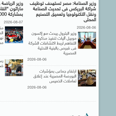
وزير الصناعة: مصر تستهدف توظيف
وزير الرياضة
شراكة البريكس فى تحديث الصناعة
ماراثون “القا
ونقل التكنولوجيا وتعميق التصنيع
بمشاركة 7000 متسابق
المحلى
2026-08-07
2026-08-06
من
ال
وزير البترول يبحث مع إكسون
نها
موبيل آليات تنفيذ مذكرة
مس
التفاهم لربط اكتشافات الشركة
فى قبرص بالبنية التحتية
المصرية
2026-08-06
رس
ضم
ارتفاع جماعى بمؤشرات
البورصة المصرية عند إغلاق
تعاملات الخميس
2026-08-06