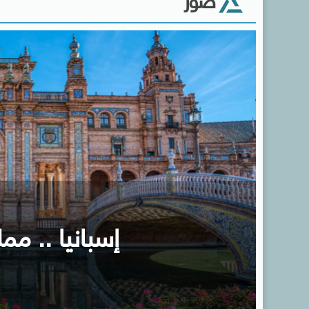
صور
إسبانيا .. ممل