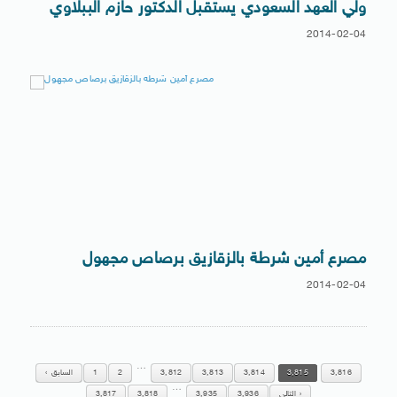
ولي العهد السعودي يستقبل الدكتور حازم الببلاوي
2014-02-04
مصرع أمين شرطة بالزقازيق برصاص مجهول
2014-02-04
…
3,816
3,815
3,814
3,813
3,812
2
1
السابق
…
التالي
3,936
3,935
3,818
3,817