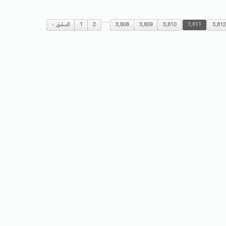
…
3,81
3,811
3,810
3,809
3,808
2
1
السابق