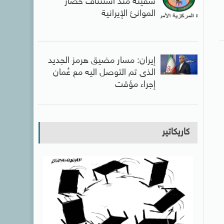
سفينة منذ استئناف حصار
الموانئ الإيرانية
إيران: مسار مضيق هرمز الجديد
الذى تم التوصل اليه مع عُمان
إجراء مؤقت
كاريكاتير