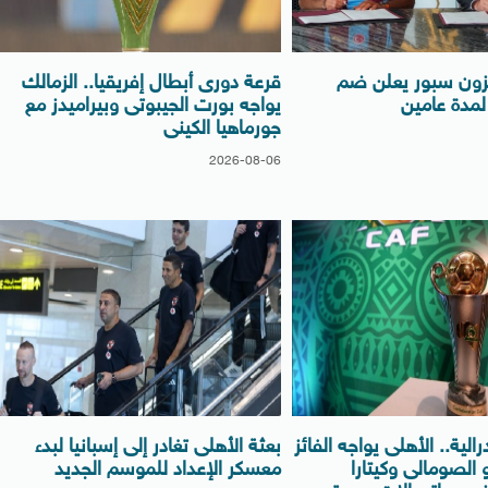
بزون سبور يعلن ضم
قرعة دورى أبطال إفريقيا.. الزمالك
مدة عامين
يواجه بورت الجيبوتى وبيراميدز مع
جورماهيا الكينى
2026-08-06
الية.. الأهلى يواجه الفائز
بعثة الأهلى تغادر إلى إسبانيا لبدء
الصومالى وكيتارا
معسكر الإعداد للموسم الجديد