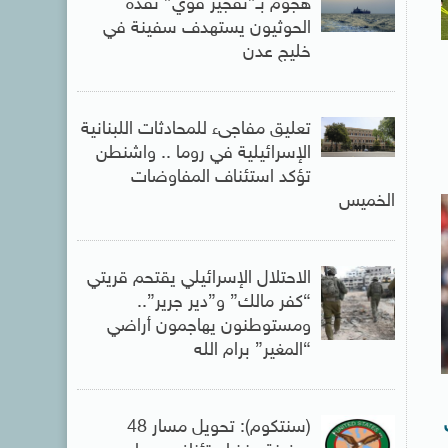
هجوم بـ”تفجير قوي” نفذه
الحوثيون يستهدف سفينة في
خليج عدن
تعليق مفاجىء للمحادثات اللبنانية
الإسرائيلية في روما .. واشنطن
تؤكد استئناف المفاوضات
الخميس
الاحتلال الإسرائيلي يقتحم قريتي
“كفر مالك” و”دير جرير”..
ومستوطنون يهاجمون أراضي
“المغير” برام الله
(سنتكوم): تحويل مسار 48