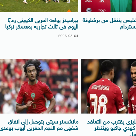
 شتيجن ينتقل من برشلونة
بيراميدز يواجه العربى الكويتى وديًا
ستردام
اليوم فى ثالث تجاربه بمعسكر تركيا
2026-08-04
جليزى يقترب من التعاقد
مانشستر سيتى يتوصل إلى اتفاق
كودي جاكبو وينتظر
شفهى مع النجم المغربى أيوب بوعدى
ول