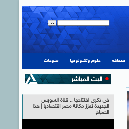
صحافة
علوم وتكنولوجيا
منوعات
فى ذكرى افتتاحها .. قناة السويس
الجديدة تعزز مكانة مصر اقتصاديا | هذا
الصباح