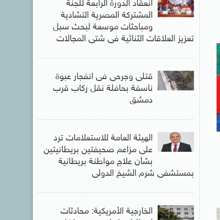
انعقاد الدورة الرابعة للجنة
المشتركة المصرية التشادية
ومباحثات موسعة لبحث سبل
تعزيز العلاقات الثنائية فى شتى المجالات
قتلى وجرحى فى انفجار عبوة
ناسفة بحافلة نقل ركاب قرب
دمشق
الهيئة العامة للاستعلامات ترد
على مزاعم صحيفتين بريطانيتين
بشأن علاج مواطنة بريطانية
بمستشفى شرم الشيخ الدولى
الخارجية الأمريكية: محادثات