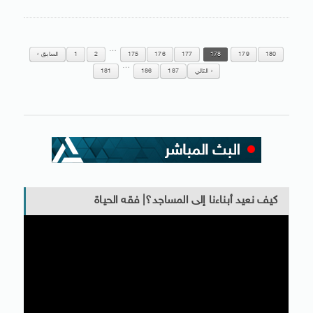
…
180
179
178
177
176
175
2
1
السابق
…
التالي
187
186
181
كيف نعيد أبناءنا إلى المساجد؟| فقه الحياة