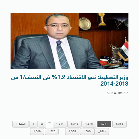
وزير التخطيط: نمو الاقتصاد 1.2% فى النصف/1 من
2013-2014
2014-03-17
…
1,318
1,317
1,316
1,315
1,314
2
1
السابق
…
التالي
1,360
1,359
1,320
1,319