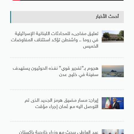
أحدث الأخبار
تعليق مفاجىء للمحادثات اللبنانية الإسرائيلية
في روما .. واشنطن تؤكد استئناف المفاوضات
الخميس
هجوم بـ”تفجير قوي” نفذه الحوثيون يستهدف
سفينة في خليج عدن
إيران: مسار مضيق هرمز الجديد الذى تم
التوصل اليه مع عُمان إجراء مؤقت
عبد العاطى يبحث مع وزراء خارجية باكستان