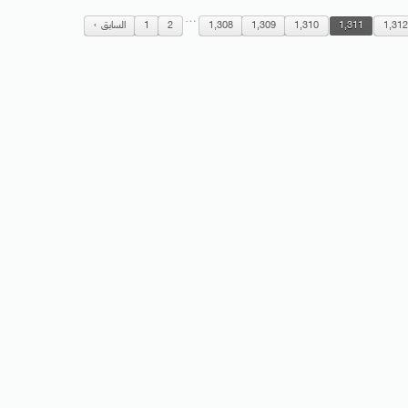
…
1,31
1,311
1,310
1,309
1,308
2
1
السابق