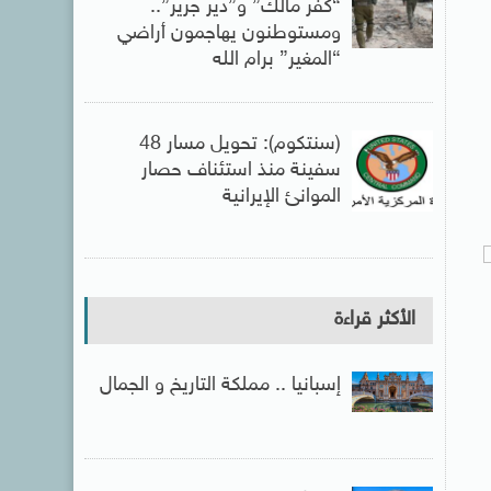
“كفر مالك” و”دير جرير”..
ومستوطنون يهاجمون أراضي
“المغير” برام الله
(سنتكوم): تحويل مسار 48
سفينة منذ استئناف حصار
الموانئ الإيرانية
الأكثر قراءة
إسبانيا .. مملكة التاريخ و الجمال