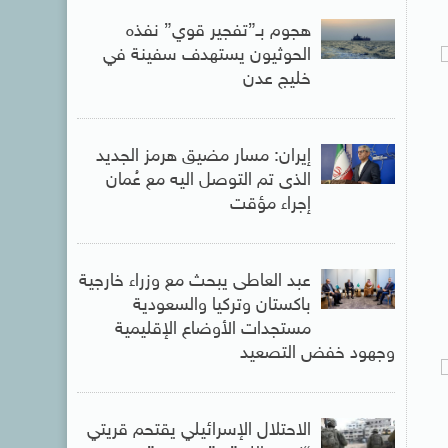
هجوم بـ”تفجير قوي” نفذه
الحوثيون يستهدف سفينة في
خليج عدن
إيران: مسار مضيق هرمز الجديد
الذى تم التوصل اليه مع عُمان
إجراء مؤقت
عبد العاطى يبحث مع وزراء خارجية
باكستان وتركيا والسعودية
مستجدات الأوضاع الإقليمية
وجهود خفض التصعيد
الاحتلال الإسرائيلي يقتحم قريتي