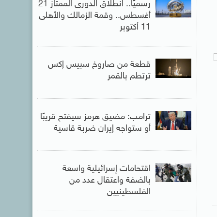
رسميًا.. انطلاق الدورى الممتاز 21
أغسطس.. وقمة الزمالك والأهلى
11 أكتوبر
قطعة من صاروخ سبيس إكس
ترتطم بالقمر
ترامب: مضيق هرمز سيفتح قريبًا
أو ستواجه إيران ضربة قاسية
اقتحامات إسرائيلية واسعة
بالضفة واعتقال عدد من
الفلسطينيين