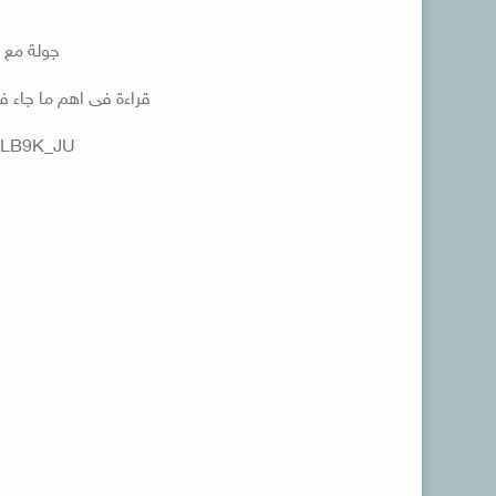
جولة مع الصحا
قراءة فى اهم ما جاء ف
FyLB9K_JU