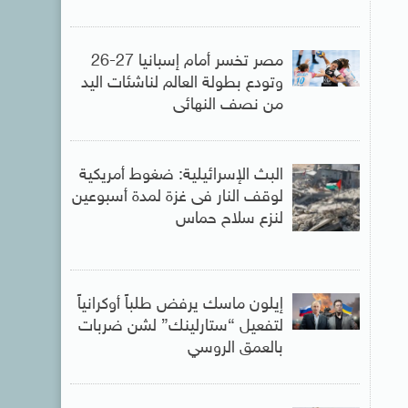
مصر تخسر أمام إسبانيا 27-26
وتودع بطولة العالم لناشئات اليد
من نصف النهائى
البث الإسرائيلية: ضغوط أمريكية
لوقف النار فى غزة لمدة أسبوعين
لنزع سلاح حماس
إيلون ماسك يرفض طلباً أوكرانياً
لتفعيل “ستارلينك” لشن ضربات
بالعمق الروسي