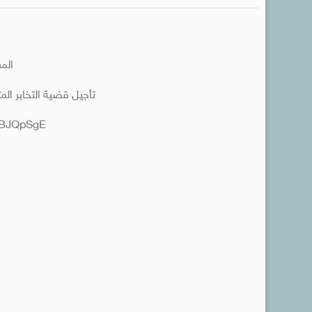
المشهد 
تأجيل قضية التخابر المتهم 
rzBJQpSgE