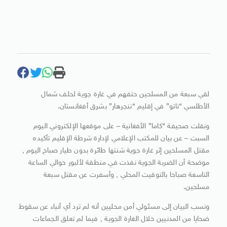
لقي سبعة من المسلحين حتفهم في غارة جوية لحلف شمال
الأطلسي “ناتو” في إقليم “ننجرهار” بشرق أفغانستان.
ونقلت صحيفة “كاما” الأفغانية – على موقعها الإلكتروني اليوم
السبت – عن بيان للمكتب الإعلامي لإدارة شرطة الإقليم تأكيده
مقتل المسلحين إثر غارة جوية شنتها طائرة بدون طيار صباح اليوم ,
موضحة أن الضربة الجوية نفذت في منطقة لألبور حوالي الساعة
التاسعة صباحا بالتوقيت المحلي , وأسفرت عن مقتل سبعة
مسلحين.
ونسب البيان إلى مسئولي أمن محليين أنه لم ترد أي أنباء عن سقوط
ضحايا من المدنيين خلال الغارة الجوية , فيما لم تعلق الجماعات