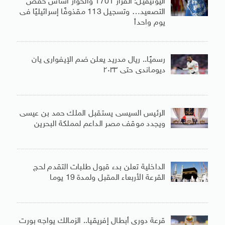
اليونيفيل: القرار 1701 والحوار أساس خفض
التصعيد… وتسجيل 113 مقذوفًا إسرائيليًا فى
يوم واحدأ
رسميًا.. ريال مدريد يعلن ضم الإيفوارى يان
ديوماندى حتى ٢٠٣٣
الرئيس السيسى يستقبل الملك حمد بن عيسى
ويجدد موقف مصر الداعم لمملكة البحرين
الداخلية تعلن بدء قبول طلبات التقدم لحج
القرعة الأربعاء المقبل ولمدة 19 يوما
قرعة دورى أبطال إفريقيا.. الزمالك يواجه بورت