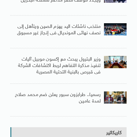
ويجدد موقف مصر الداعم لمملكة البحرين
منتخب ناشئات اليد يهزم الصين ويتأهل إلى
نصف نهائى المونديال فى إنجاز غير مسبوق
وزير البترول يبحث مع إكسون موبيل آليات
تنفيذ مذكرة التفاهم لربط اكتشافات الشركة
فى قبرص بالبنية التحتية المصرية
رسميا.. طرابزون سبور يعلن ضم محمد صلاح
لمدة عامين
كاريكاتير