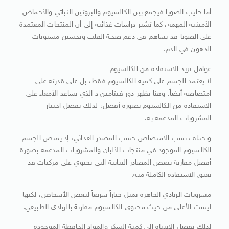
أما حليب الصويا فيجمع بين الكالسيوم والبروتين النباتي والأحماض
الأمينية المهمة، كما تشير دراسات غذائية إلى أن المنتجات المعتمدة
على الصويا قد تساهم في دعم صحة القلب وتحسين مستويات
الدهون في الدم.
عوامل تزيد الاستفادة من الكالسيوم
لا يعتمد الجسم على كمية الكالسيوم فقط، بل على قدرته على
امتصاصه أيضاً. وهنا يظهر دور فيتامين د الذي يساعد الأمعاء على
الاستفادة من الكالسيوم بصورة أفضل، لذلك يفضل اختيار
المشروبات المدعمة به.
وتختلف نسب الامتصاص حسب المصدر الغذائي، إذ يمتص الجسم
الكالسيوم الموجود في منتجات الألبان والمشروبات المدعمة بصورة
أفضل مقارنة ببعض المصادر النباتية التي تحتوي على مركبات قد
تعيق الاستفادة الكاملة منه.
مشروبات الزبادي الجاهزة تمثل خياراً سريعاً لبعض الأشخاص، لكنها
ليست الأعلى من حيث محتوى الكالسيوم مقارنة بالزبادي الطبيعي.
لذلك يفضل الانتباه إلى كمية السكر والمواد الحافظة الموجودة