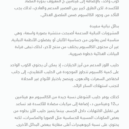
كوب واحد، بالإضافة إلى فيتامين ج المعروف بدوره المضاد
للأكسدة. لكن الفارق كبير بين العصير المدعم والعادي، لذلك يجب
التأكد من وجود الكالسيوم ضمن الملصق الغذائي.
بدائل نباتية مفيدة
المشروبات النباتية المدعمة أصبحت منتشرة بصورة واسعة، وهي
مناسبة لمن يعانون من حساسية الألبان أو يفضلون الأنظمة النباتية.
غير أن محتوى الكالسيوم يختلف من منتج لآخر، لذلك تبقى قراءة
البيانات الغذائية خطوة ضرورية.
حليب اللوز المدعم من أبرز الخيارات، إذ يمكن أن يحتوي الكوب الواحد
على كمية كالسيوم تتجاوز الموجودة في الحليب التقليدي، إلى جانب
انخفاض السعرات والدهون. وينصح باختيار الأنواع غير المحلاة
لتجنب استهلاك السكر الزائد.
كذلك يوفر حليب الشوفان نسبة جيدة من الكالسيوم مع فيتامين
ب12 وفيتامين د، إضافة إلى مركبات مضادة للأكسدة قد تساعد
في تقليل الالتهابات داخل الجسم. بينما يتميز حليب الأرز بخلوه من
بعض المكونات المسببة للحساسية مثل الصويا والمكسرات، لكنه
يحتوي على نسبة كربوهيدرات أعلى مقارنة ببعض البدائل الأخرى.