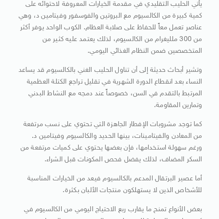
يأتي الحليب التقليدي في مقدمة الخيارات المعروفة لاحتوائه على
كمية كبيرة من الكالسيوم مع البروتين والفوسفور وفيتامين د، وهي
عناصر تعمل معاً للحفاظ على صلابة العظام. الكوب الواحد يوفر أكثر
من 300 ملليغرام من الكالسيوم، لذلك يعتمد عليه كثير من
المتخصصين ضمن النظام الغذائي اليومي.
وتشير أبحاث حديثة إلى أن تناول الحليب الغني بالكالسيوم قد يساعد
النساء بعد انقطاع الدورة الشهرية في تقليل تراجع الكتلة العظمية
المرتبط بالتقدم في السن، خصوصاً عند دمجه مع النشاط البدني
وتمارين المقاومة.
كما توجد مشروبات الإفطار الجاهزة التي تحتوي على نسب مرتفعة
من المعادن والفيتامينات، بينها الحديد والكالسيوم وفيتامين د.
ورغم سهولة استخدامها، فإن بعضها يحتوي على كميات مرتفعة من
السكر المضاف، لذلك يفضل فحص المكونات قبل الشراء.
أما عصير البرتقال المدعم بالكالسيوم فيعد من الخيارات المناسبة
للأشخاص الذين لا يستهلكون منتجات الألبان بكثرة.
بعض الأنواع تمنح ما يقارب ربع الاحتياج اليومي من الكالسيوم في