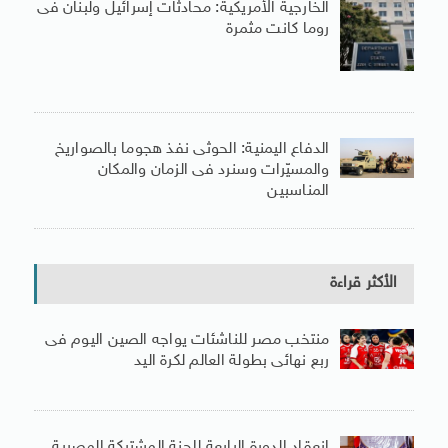
الخارجية الأمريكية: محادثات إسرائيل ولبنان فى
روما كانت مثمرة
الدفاع اليمنية: الحوثى نفذ هجوما بالصواريخ
والمسيّرات وسنرد فى الزمان والمكان
المناسبين
الأكثر قراءة
منتخب مصر للناشئات يواجه الصين اليوم فى
ربع نهائى بطولة العالم لكرة اليد
انعقاد الدورة الرابعة للجنة المشتركة المصرية