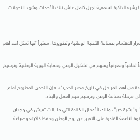
ا يشبه الذاكرة السمعية لجيل كامل عاش تلك الأحداث وشهد التحولات
الاهتمام بصناعة الأغنية الوطنية وتطويرها، معتبراً أنها تمثل أحد أهم
ً ثقافياً ومعرفياً يسهم في تشكيل الوعي وحماية الهوية الوطنية وترسيخ
 بعد ثورة 30 يونيو في توثيق واحدة من أهم المراحل في تاريخ مصر الحديث، فإن التحدي المطروح أمام
لى مرحلة صناعة الوعي وترسيخ قيم العمل والبناء.
” و”بشرة خير”، وتلك الأعمال الخالدة التي ما زالت تعيش في وجدان
لقوة الناعمة القادرة على التعبير عن روح الوطن وحفظ ذاكرته وصياغة