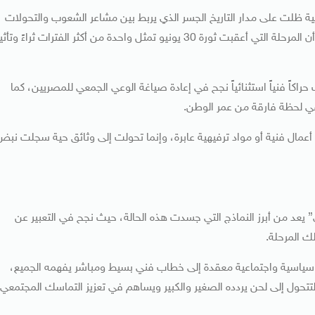
نية ظلت على مدار التاريخ الجسر الذي يربط بين مشاعر الشعوب والتحولات
السياسية والاجتماعية الكبرى التي تمر بها الأوطان، مشيراً إلى أن المرحلة التي أعقبت ثورة 30 يونيو تمثل واحدة من أكثر الفترات ثراءً وتأ
كاً فنياً استثنائياً نجح في إعادة صياغة الوعي الجمعي للمصريين، كما
ي لحظة فارقة من عمر الوطن.
 أعمال فنية أو مواد ترفيهية عابرة، وإنما تحولت إلى وثائق حية سجلت نبض
 يعد من أبرز النماذج التي جسدت هذه الحالة، حيث نجح في التعبير عن
ك المرحلة.
ياسية واجتماعية معقدة إلى خطاب فني بسيط ومباشر يفهمه الجميع،
تحول إلى لحن يردده الصغير والكبير ويساهم في تعزيز التماسك المجتمعي