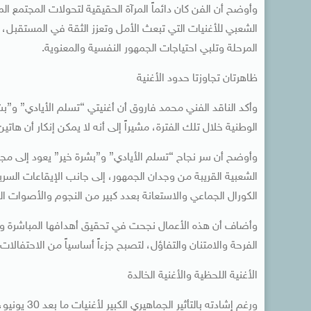
وأوضح أن الفن كان دائماً المرآة الحقيقية لتحولات المجتمع ا
الشعبي للأغنيات التي تبعث الأمل وتعزز الثقة في المستقبل
المرحلة وتلبي احتياجات الجمهور النفسية والمعنوية.
ظاهرتان تجاوزتا حدود الأغنية
وأكد الناقد الفني محمد فاروق أن أغنيتي “تسلم الأيادي” و”بشر
الوطنية خلال تلك الفترة، مشيراً إلى أنه لا يمكن إنكار أن هاتي
وأوضح أن سر نجاح “تسلم الأيادي” و”بشرة خير” يعود إلى مجم
الشعبية القريبة من وجدان الجمهور، إلى جانب الإيقاعات الس
الكورال الجماعي والاستعانة بعدد كبير من النجوم والأصوات الم
وأضاف أن هذه الأعمال نجحت في تحقيق أهدافها المباشرة و
الفرحة والامتنان والتفاؤل، لتصبح جزءاً أساسياً من الاحتفالات
الأغنية اللحظية والأغنية الخالدة
ورغم إشادته