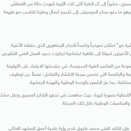
لمصري، مشيراً إلى أن الفترة التي تلت الثورة شهدت حالة من التعطش
، وهو ما دفع صناع الموسيقى إلى تقديم أعمال وطنية تتناسب مع طبيعة
ة خير” تمثلان نموذجاً واضحاً للنجاح الجماهيري الذي حققته الأغنية
ن الأغنيتين تحولتا إلى ظاهرة اجتماعية تجاوزت حدود العمل الفني التقليدي.
وعة من العناصر الفنية المدروسة، في مقدمتها الاعتماد على التوليفة
ريعة والراقصة التي تضمن سرعة الانتشار والتفاعل، فضلاً عن توظيف
ختلفة، بما عزز الشعور بالوحدة الوطنية والبهجة الجماعية.
اللحظية بصورة كبيرة، حيث ساهمت في تحفيز الشارع المصري ونقل مشاع
 والمناسبات الوطنية خلال تلك المرحلة.
 بالتأثير الجماهيري الكبير لأغنيات ما بعد 30 يونيو، فإن الناقد الفني محمد فاروق قدم رؤية نقدية أعمق للمشهد الغنائي