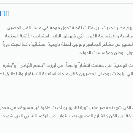
ياسية فارقة في تاريخ مصر الحديث، بل مثلت نقطة تحول مهمة في مسار الفن المصري
سية والاجتماعية الكبرى التي شهدتها البلاد، استعادت الأغنية الوطنية
بير عن مشاعر الجماهير وتوثيق لحظة تاريخية استثنائية، كما لعبت دوراً
اف حول الوطن ومؤسسات الدولة.
 الوطنية التي حققت انتشاراً واسعاً، من أبرزها “تسلم الأيادي” و”بشرة
تي ارتبطت بوجدان المصريين خلال مرحلة استعادة الاستقرار والانطلاق نح
يرى الناقد الفني محمد فاروق أن الحراك السياسي والاجتماعي الذي شهدته مصر عقب ثورة 30 يونيو أحدث طفرة غير مسبوقة في مع
لعلاقة بين الفن والشارع المصري بعد سنوات من الركود النسبي الذي شهده