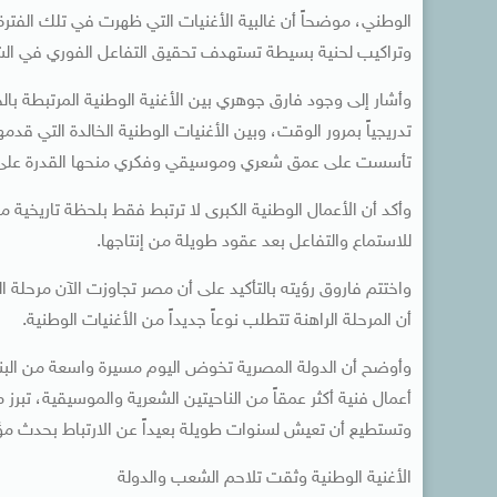
الوطني، موضحاً أن غالبية الأغنيات التي ظهرت في تلك الفترة
وتراكيب لحنية بسيطة تستهدف تحقيق التفاعل الفوري في الشارع
وأشار إلى وجود فارق جوهري بين الأغنية الوطنية المرتبطة ب
تدريجياً بمرور الوقت، وبين الأغنيات الوطنية الخالدة التي ق
تأسست على عمق شعري وموسيقي وفكري منحها القدرة على تجاو
وأكد أن الأعمال الوطنية الكبرى لا ترتبط فقط بلحظة تاريخية 
للاستماع والتفاعل بعد عقود طويلة من إنتاجها.
أن المرحلة الراهنة تتطلب نوعاً جديداً من الأغنيات الوطنية.
وأوضح أن الدولة المصرية تخوض اليوم مسيرة واسعة من البنا
أعمال فنية أكثر عمقاً من الناحيتين الشعرية والموسيقية، تبرز 
وتستطيع أن تعيش لسنوات طويلة بعيداً عن الارتباط بحدث مؤ
الأغنية الوطنية وثقت تلاحم الشعب والدولة