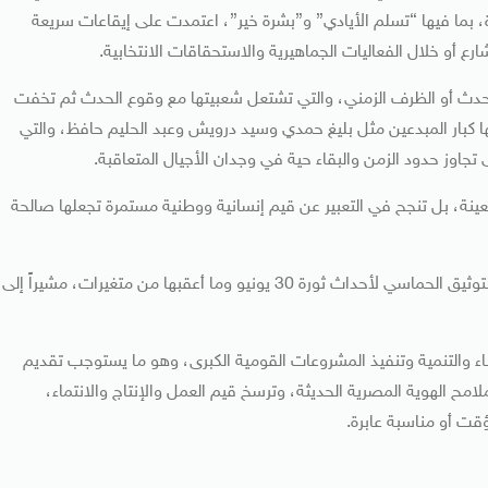
، بما فيها “تسلم الأيادي” و”بشرة خير”، اعتمدت على إيقاعات سريعة
 أو خلال الفعاليات الجماهيرية والاستحقاقات الانتخابية.
الحدث أو الظرف الزمني، والتي تشتعل شعبيتها مع وقوع الحدث ثم تخفت
دمها كبار المبدعين مثل بليغ حمدي وسيد درويش وعبد الحليم حافظ، والتي
ز حدود الزمن والبقاء حية في وجدان الأجيال المتعاقبة.
معينة، بل تنجح في التعبير عن قيم إنسانية ووطنية مستمرة تجعلها صالحة
واختتم فاروق رؤيته بالتأكيد على أن مصر تجاوزت الآن مرحلة التوثيق الحماسي لأحداث ثورة 30 يونيو وما أعقبها من متغيرات، مشيراً إلى
ء والتنمية وتنفيذ المشروعات القومية الكبرى، وهو ما يستوجب تقديم
ملامح الهوية المصرية الحديثة، وترسخ قيم العمل والإنتاج والانتماء،
قت أو مناسبة عابرة.