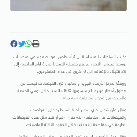
ذكرت السلطات الفيتنامية أن 4 أشخاص لقوا حتفهم في فيضانات
بوسط فيتنام، الأحد، لترتفع حصيلة الضحايا في 3 أيام الماضية إلى
26 قتيلًا، بالإضافة إلى 6 آخرين في عداد المفقودين.
ووفقًا لمركز الأرصاد الجوية والمائية، فإن الفيضانات نجمت عن
هطول أمطار غزيرة بلغ منسوبها 800 ملليمتر خلال يومي الجمعة
والسبت في وحول مقاطعة «بنه دنه».
وقال فان شوان هاي، مدير لجنة السيطرة على العواصف
والفيضانات في مقاطعة «بنه دنه»: «لم أرَ قط مثل هذه الفيضانات
العارمة في مقاطعة (بنه دنه) خلال العقود الثلاثة الماضية».