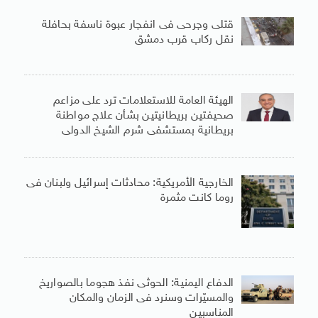
قتلى وجرحى فى انفجار عبوة ناسفة بحافلة
نقل ركاب قرب دمشق
الهيئة العامة للاستعلامات ترد على مزاعم
صحيفتين بريطانيتين بشأن علاج مواطنة
بريطانية بمستشفى شرم الشيخ الدولى
الخارجية الأمريكية: محادثات إسرائيل ولبنان فى
روما كانت مثمرة
الدفاع اليمنية: الحوثى نفذ هجوما بالصواريخ
والمسيّرات وسنرد فى الزمان والمكان
المناسبين