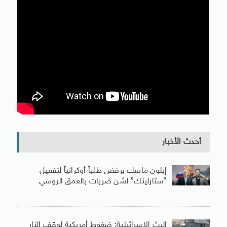
أحدث الأخبار
إيلون ماسك يرفض طلباً أوكرانياً لتفعيل
“ستارلينك” لشن ضربات بالعمق الروسي
البث الإسرائيلية: ضغوط أمريكية لوقف النار