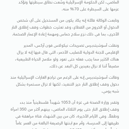
الماضي، لكن الحكومة الإسرائيلية وسّعت نطاق سيطرتها وتؤكد
عزمها على السيطرة على 70% منه.
وتابعت الوكالة قائلة إنه يكاد يكون من المستحيل على أي شخص
الدخول أو الخروج من القطاع، وقد تعثرت خطوات وقف إطلاق النار
الأخرى، بما في ذلك نزع سلاح حماس ومهمة إعادة الإعمار الضخمة.
ونقلت أسوشيتدبرس تصريحات نيكولاس فون أركس، المدير
الإقليمي للجنة الدولية للصليب الأحمر، التي قال فيها إنه لا يزال
هناك الكثير مما يجب فعله حتى تعود ولو ملامح الحياة الطبيعية،
مضيفاً أننا لا نزال بعيدين كل البعد عن ذلك.
وقالت أسوشيتدبرس إنه على الرغم من تراجع الغارات الإسرائيلية منذ
دخول وقف إطلاق النار حيز التنفيذ، لكنها لا تزال مستمرة بشكل
شبه يومي.
وتقدر وزارة الصحة في غزة أن 1053 شهيداً فلسطينياً منذ بدء
وقف إطلاق النار حتى يوم الثلاثاء الماضي، بينهم أكثر من 350 امرأة
وطفلاً. وفي الأيام الأخيرة، كان من بين الشهداء فتاة مراهقة في
طريقها إلى المدرسة، وأم مع ابنتها الرضيعة البالغة من العمر عاماً