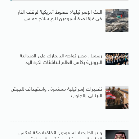
البث الإسرائيلية: ضغوط أمريكية لوقف النار
فى غزة لمدة أسبوعين لنزع سلاح حماس
رسميا.. مصر تواجه الدنمارك على الميدالية
البرونزية بكأس العالم للناشئات لكرة اليد
تفجيرات إسرائيلية مستمرة.. واستهداف للجيش
اللبنانى بالجنوب
وزير الخارجية السعودى: اتفاقية مكة تعكس