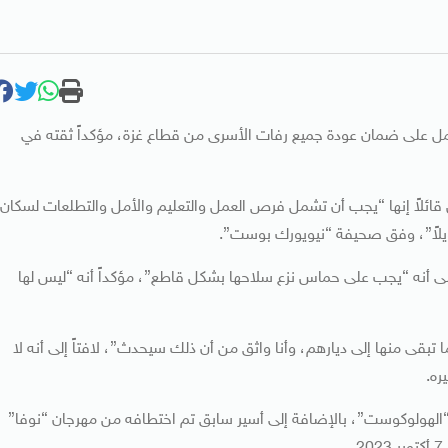
عمل على ضمان عودة جميع رفات الأسرى من قطاع غزة، مؤكداً ثقته في
ل قائلاً إنها “يجب أن تشمل فرص العمل والتعليم والأمل والتطلعات لسكان
ويلاً”، وفق صحيفة “نيويورك بوست”.
 أنه “يجب على حماس نزع سلاحها بشكل قاطع”، مؤكداً أنه “ليس لها
 نسعى لإعادة ما تبقى منها إلى ديارهم، وأنا واثق من أن ذلك سيحدث”، لافتاً إلى أنه لا
ره.
 تجمع ضم نحو 20 من الناجين من “الهولوكوست”، بالإضافة إلى أسير سابق تم اختطافه من مهرجان “نوفا”