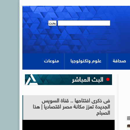
صحافة
علوم وتكنولوجيا
منوعات
فى ذكرى افتتاحها .. قناة السويس
الجديدة تعزز مكانة مصر اقتصاديا | هذا
الصباح