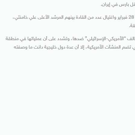
ل بارس في إيران.
جدير بالذكر أنه بعد العدوان الأمريكي الإسرائيلي على إيران في 28 فبراير واغتيال عدد من القادة بينهم المرشد الأعلى علي خامنئي،
قة.
تحالف “الأمريكي-الإسرائيلي” ضدها، وتشدد على أن عملياتها في منطقة
 تضم المنشآت الأمريكية، إلا أن عدة دول خليجية دانت ما وصفته