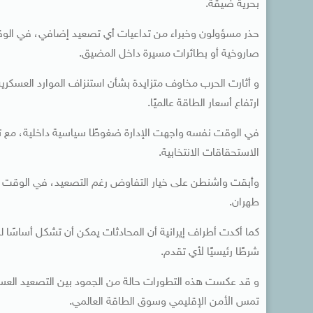
بحرية ضيقة.
حذر مسؤولون وخبراء من تداعيات أي تصعيد إضافي، في الوق
صاروخية أو بطائرات مسيرة داخل المضيق.
و أثارت الحرب مخاوف متزايدة بشأن استنزاف الموارد العسكري
ارتفاع أسعار الطاقة عالميًا.
في الوقت نفسه واجهت الإدارة ضغوطًا سياسية داخلية، مع تزاي
الاستحقاقات الانتخابية.
وأبقت واشنطن على خيار التفاوض رغم التصعيد، في الوقت
طهران.
كما أكدت أطراف إيرانية أن المحادثات يمكن أن تشكل أساسًا
شرطًا رئيسيًا لأي تقدم.
و قد عكست هذه التطورات حالة من الجمود بين التصعيد العس
تمس الأمن الإقليمي وسوق الطاقة العالمي.