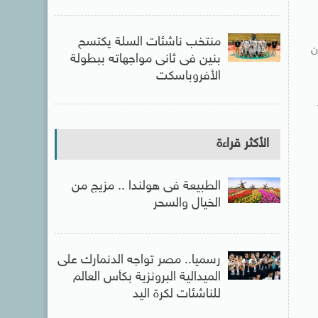
منتخب ناشئات السلة يكتسح
ن
بنين فى ثانى مواجهاته ببطولة
الأفروباسكت
الأكثر قراءة
الطبيعة فى هولندا .. مزيج من
الخيال والسحر
رسميا.. مصر تواجه الدنمارك على
الميدالية البرونزية بكأس العالم
للناشئات لكرة اليد