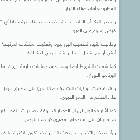
و ايضا طرحت الإدارة خيار فرض حصار مؤقت مع دفع الحلفاء لت
المطروحة أمام صناع القرار.
و جدير بالذكر أن الولايات المتحدة حددت مطالب رئيسية ل
فرض رسوم على المرور.
وطالبت بإنهاء تخصيب اليورانيوم وتفكيك المنشآت المرتبطة 
أمني أوسع يشمل حلفاء واشنطن في المنطقة.
كما شملت الشروط أيضًا وقف دعم جماعات حليفة لإيران، ما
البرنامج النووي.
و قد فرضت الولايات المتحدة حصارًا بحريًا على مضيق هرمز
على التحكم في الممر الحيوي.
كما أشار محللون إلى أن الحصار قد يوقف صادرات النفط الإير
قدرة إيران على استخدام المضيق كورقة تفاوض.
ورأت بعض التقديرات أن هذه الخطوة قد تكون الأكثر فاعلية ب