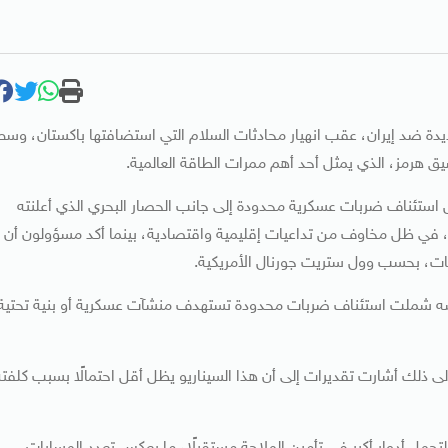
يدة ضد إيران، عقب انهيار محادثات السلام التي استضافتها باكستان، وسط
يق هرمز، الذي يمثل أحد أهم ممرات الطاقة العالمية.
رس استئناف ضربات عسكرية محدودة إلى جانب الحصار البحري الذي أعلنته
حًا، في ظل مخاوف من تداعيات إقليمية واقتصادية، بينما أكد مسؤولون أن
وضات، بحسب وول ستريت جورنال الأمريكية.
فسه شملت استئناف ضربات محدودة تستهدف منشآت عسكرية أو بنية تحتية
 ذلك أشارت تقديرات إلى أن هذا السيناريو يظل أقل احتمالًا بسبب كلفته