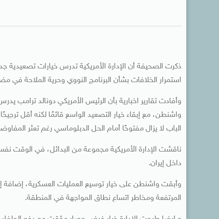
ذكرت الصحيفة أن الإدارة الأمريكية تدرس خيارات تصعيدية جد
استمرار الخلافات بشأن البرنامج النووي وحرية الملاحة في مض
وأفادت تقارير اخبارية بأن الرئيس الأمريكي دونالد ترامب يد
واشنطن، مع إبقاء خيار التصعيد الواسع قائمًا لكنه أقل ترجي
الباب لا يزال مفتوحًا أمام الحل الدبلوماسي رغم تعثر المفا
ناقشت الإدارة الأمريكية مجموعة من البدائل، في الوقت ن
داخل إيران.
وأبقت واشنطن على خيار توسيع العمليات العسكرية، إضافة إلى
المرتفعة ومخاطر اتساع نطاق المواجهة في المنطقة.