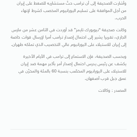
وأشارت الصحيفة إلى أن ترامب حثّ مستشاريه للضغط على إيران
من أجل الموافقة على تسليم اليورانيوم المخصب كشرط لإنهاء
الحرب.
وكانت صحيفة “نيويورك تايمز” قد أوردت في الثامن عشر من مارس
الجاري، تقريرا يشير إلى احتمال إصدار ترامب أمرا لإرسال قوات خاصة
إلى إيران للاستيلاء على اليورانيوم عالي التخصيب الذي تملكه طهران.
وبحسب الصحيفة، فإن الاستماع إلى ترامب في الأيام الأخيرة
يكشف عن رئيس يدرس احتمال إصدار أمر بأكبر مهمة ضد إيران
للاستيلاء على اليورانيوم المخصّب بنسبة 60 بالمئة والمخزّن في
عمق جبل قرب أصفهان.
المصدر : وكالات