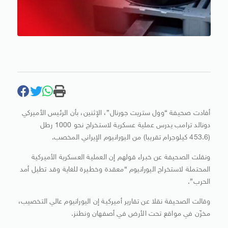
أفادت صحيفة “وول ستريت جورنال”، الإثنين، بأن الرئيس الأميركي
دونالد ترامب يدرس عملية عسكرية لاستخراج نحو 1000 رطل
(453.6 كيلوجرام تقريبا) من اليورانيوم الإيراني المخصب.
ونقلت الصحيفة عن خبراء قولهم إن العملية العسكرية الأميركية
المحتملة لاستخراج اليورانيوم “معقدة وخطيرة للغاية وقد تطيل أمد
الحرب”.
وقالت الصحيفة نقلا عن تقارير أميركية إن اليورانيوم عالي التخصيب،
مخزّن في مواقع تحت الأرض في أصفهان ونطنز.