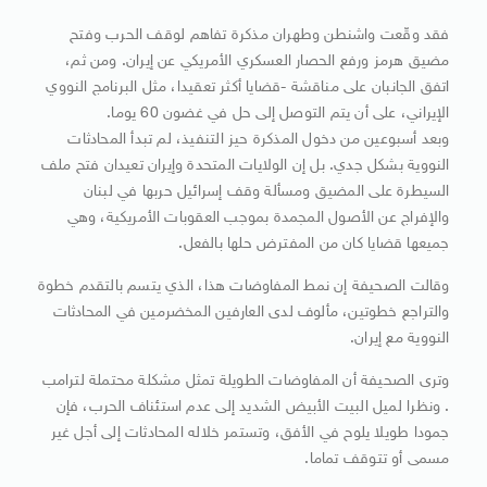
فقد وقّعت واشنطن وطهران مذكرة تفاهم لوقف الحرب وفتح
مضيق هرمز ورفع الحصار العسكري الأمريكي عن إيران. ومن ثم،
اتفق الجانبان على مناقشة -قضايا أكثر تعقيدا، مثل البرنامج النووي
الإيراني، على أن يتم التوصل إلى حل في غضون 60 يوما.
وبعد أسبوعين من دخول المذكرة حيز التنفيذ، لم تبدأ المحادثات
النووية بشكل جدي. بل إن الولايات المتحدة وإيران تعيدان فتح ملف
السيطرة على المضيق ومسألة وقف إسرائيل حربها في لبنان
والإفراج عن الأصول المجمدة بموجب العقوبات الأمريكية، وهي
جميعها قضايا كان من المفترض حلها بالفعل.
وقالت الصحيفة إن نمط المفاوضات هذا، الذي يتسم بالتقدم خطوة
والتراجع خطوتين، مألوف لدى العارفين المخضرمين في المحادثات
النووية مع إيران.
وترى الصحيفة أن المفاوضات الطويلة تمثل مشكلة محتملة لترامب
. ونظرا لميل البيت الأبيض الشديد إلى عدم استئناف الحرب، فإن
جمودا طويلا يلوح في الأفق، وتستمر خلاله المحادثات إلى أجل غير
مسمى أو تتوقف تماما.