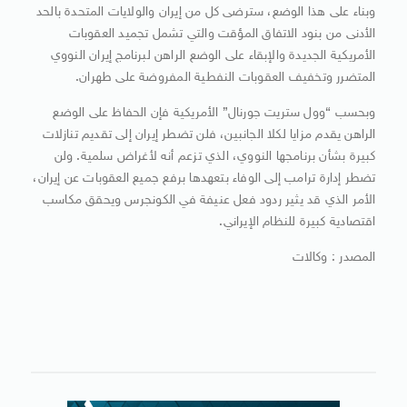
وبناء على هذا الوضع، سترضى كل من إيران والولايات المتحدة بالحد
الأدنى من بنود الاتفاق المؤقت والتي تشمل تجميد العقوبات
الأمريكية الجديدة والإبقاء على الوضع الراهن لبرنامج إيران النووي
المتضرر وتخفيف العقوبات النفطية المفروضة على طهران.
وبحسب “وول ستريت جورنال” الأمريكية فإن الحفاظ على الوضع
الراهن يقدم مزايا لكلا الجانبين، فلن تضطر إيران إلى تقديم تنازلات
كبيرة بشأن برنامجها النووي، الذي تزعم أنه لأغراض سلمية. ولن
تضطر إدارة ترامب إلى الوفاء بتعهدها برفع جميع العقوبات عن إيران،
الأمر الذي قد يثير ردود فعل عنيفة في الكونجرس ويحقق مكاسب
اقتصادية كبيرة للنظام الإيراني.
المصدر : وكالات