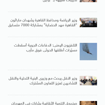
تدريبات شبيهة بـ” برايل”
وزير الرياضة ومحافظ القاهرة يشهدان ماراثون
“القاهرة مهد الحضارة” بمشاركة 7000 متسابق
التلفزيون اليمنى: الدفاعات الجوية أسقطت
مسيّرات أطلقها الحوثى فوق مأرب
وزير النقل يبحث مع وزيرى البنية التحتية والنقل
التشاديين تعزيز التعاون المشترك
صندوق التنمية الثقافية يشارك فى المهرجان