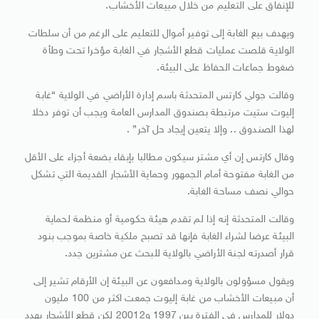
للإنفاق على التعليم من خلال مبيعات الأخشاب.
ويهدف بيع الغابة إلى توفير أموال للتعليم على الرغم من أن سلطات
الولاية قلصت عمليات قطع الأشجار في الغابة مؤخرا تحت وطأة
ضغوط جماعات الحفاظ على البيئة.
وقالت جولي كارتس المتحدثة باسم إدارة الأراضي في الولاية “غابة
إليوت ستيت مرتبطة بصندوق المدارس العامة ويجب أن توفر دخلا
لهذا الصندوق .. وإلا يتعين إيجاد حل آخر” .
وقال كارتس إن أي مشتر سيكون مطالبا بإبقاء بضعة أجزاء على الأقل
من الغابة مفتوحة أمام الجمهور وحماية الأشجار القديمة التي تشكل
حوالي نصف مساحة الغابة.
وقالت المتحدثة إنه إذا لم تقدم هيئة حكومية أو منظمة لحماية
البيئة عرضا لشراء الغابة فإنها قد تصبح ملكية خاصة بموجب بنود
قرار أصدرته لجنة الأراضي بالولاية للبحث عن مشترين جدد.
ويقول مسؤولون بالولاية ومدافعون عن البيئة إن الأرقام تشير إلى
أن مبيعات الأخشاب من غابة إليوت جمعت اكثر من 100 مليون
دولار للمدارس في الفترة بين 1997 و20012 لكن قطع الأشجار يهدد