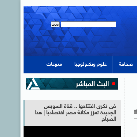
صحافة
علوم وتكنولوجيا
منوعات
فى ذكرى افتتاحها .. قناة السويس
الجديدة تعزز مكانة مصر اقتصاديا | هذا
الصباح