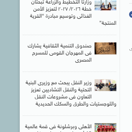
وزارتا التخطيط والزراعة تبحثان
خطة ٢٠٢٦/ ٢٠٢٧ لتعزيز الأمن
الغذائى وتوسيع مبادرة “القرية
المنتجة”
صندوق التنمية الثقافية يشارك
ى
فى المهرجان القومى للمسرح
المصرى
وزير النقل يبحث مع وزيرى البنية
التحتية والنقل التشاديين تعزيز
التعاون فى مشروعات النقل
واللوجستيات والطرق والسكك الحديدية
الأهلى وبرشلونة فى قمة عالمية