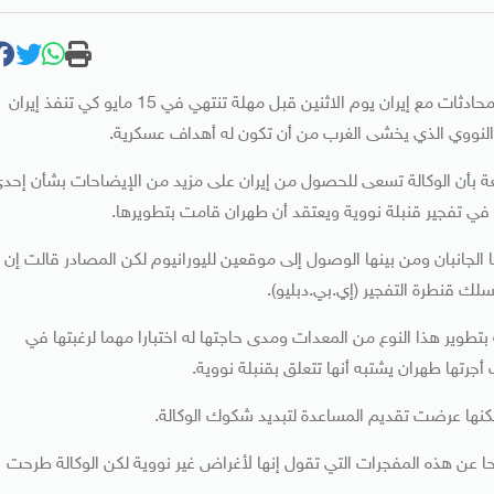
تعتزم الوكالة الدولية للطاقة الذرية التابعة للأمم المتحدة إجراء محادثات مع إيران يوم الاثنين قبل مهلة تنتهي في 15 مايو كي تنفذ إيران
النووي الذي يخشى الغرب من أن تكون له أهداف عسكرية.
معة بأن الوكالة تسعى للحصول من إيران على مزيد من الإيضاحات بشأن إحد
 تفجير قنبلة نووية ويعتقد أن طهران قامت بتطويرها.
 الجانبان ومن بينها الوصول إلى موقعين لليورانيوم لكن المصادر قالت إن
لك قنطرة التفجير (إي.بي.دبليو).
تطوير هذا النوع من المعدات ومدى حاجتها له اختبارا مهما لرغبتها في
 أجرتها طهران يشتبه أنها تتعلق بقنبلة نووية.
لكنها عرضت تقديم المساعدة لتبديد شكوك الوكالة.
ا عن هذه المفجرات التي تقول إنها لأغراض غير نووية لكن الوكالة طرحت