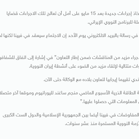
واضافت المصادر ان الوكالة تريد ايضا الاتفاق مع إيران على اتخاذ إجراءات جديدة بعد 15 مايو على أمل أن تعالج تلك الاجراءات قضايا
 للبرنامج النووي الإيراني.
في رسالة بالبريد الالكتروني يوم الأحد إن الاجتماع سيعقد في فيينا لكنها ل
اء مزيد من المناقشات ضمن إطار التعاون” في إشارة إلى اتفاق للشفافي
 متتالية لإلقاء مزيد من الضوء على أنشطة إيران النووية.
 تقييما إيجابيا لتعاون بلاده مع الوكالة حتى الآن.
ة الطاقة الذرية الأسبوع الماضي منجم ساغند لليورانيوم وموقعا آخر متصلا
المعلومات التي حصلوا عليها.”
 المفاوضات في فيينا أيضا بين الجمهورية الإسلامية والدول الست الكبرى
أزمة النووية المستمرة منذ عشر سنوات.