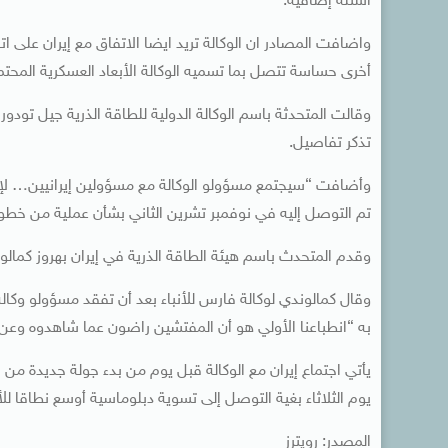
أسئلة إضافية.
أخرى حساسة تتصل بما تسميه الوكالة الأبعاد العسكرية المحتملة
وقالت المتحدثة باسم الوكالة الدولية للطاقة الذرية جيل تودور 
تذكر تفاصيل.
وأضافت “سيجتمع مسؤولو الوكالة مع مسؤولين إيرانيين… لإجر
تم التوصل إليه في نوفمبر تشرين الثاني بشأن عملية من خطوات
وقدم المتحدث باسم هيئة الطاقة الذرية في إيران بهروز كمالوندي
وقال كمالوندي لوكالة فارس للأنباء بعد أن تفقد مسؤولو وكال
به “انطباعنا الأولي هو أن المفتشين راضون عما شاهدوه وعن 
يأتي اجتماع إيران مع الوكالة قبل يوم من بدء جولة جديدة من
يوم الثلاثاء بغية التوصل إلى تسوية دبلوماسية أوسع نطاقا لل
المصدر: رويترز