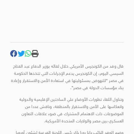
قال وفد من الكونجرس الأمريكي خلال لقائه بوزير الدفاع عبد الفتاح
السيسي اليوم، إن الكونجرس يدعم الإجراءات التي تتخذها الحكومة
في مصر “للنهوض بمسئوليتها في استعادة الأمن والاستقرار وإعادة
بناء مؤسسات الدولة في مصر”.
وتناول اللقاء تطورات الأوضاع علي الساحتين الإقليمية والدولية
وانعكاسها على الأمن والاستقرار بالمنطقة، وناقش عددا من
الموضوعات ذات الاهتمام المشترك في ضوء علاقات التعاون
العسكري بين مصر والولايات المتحدة الأمريكية.
وضم الوفد النائب دانا رورا باكر رئيس اللجنة الفرعية لشئون أوروبا