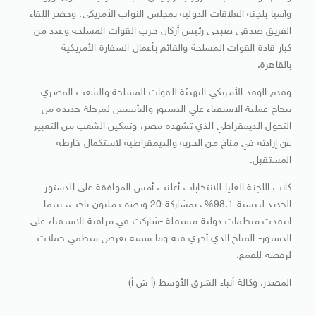
وآسيا بلجنة العلاقات الدولية بمجلس النواب الأمريكي. وحضر اللقاء
الفريق صدقي صبحي رئيس أركان حرب القوات المسلحة وعدد من
كبار قادة القوات المسلحة والقائم بأعمال السفارة الأمريكية
بالقاهرة.
وقدم الوفد الأمريكي التهنئة للقوات المسلحة والشعب المصري
بنجاح عملية الاستفتاء علي الدستور والتأسيس لمرحلة جديدة من
التحول الديمقراطي الذي تشهده مصر، وتمكين الشعب من التعبير
عن إرادته في مناخ من الحرية والديمقراطية لاستكمال خارطة
المستقبل.
كانت اللجنة العليا للانتخابات أعلنت أمس الموافقة على الدستور
الجديد لبنسبة 98.1%، بمشاركة 20 ونصف مليون ناخب، بينما
انتقدت منظمات دولية مستقلة -شاركت في مراقبة الاستفتاء على
الدستور- المناخ الذي أجري فيه وما سمته تعرض منظمي حملات
لرفضه للقمع.
المصدر: وكالة أنباء الشرق الأوسط (أ ش أ)