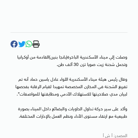
وصلت إلي ميناء الأسكندرية الباخرة(بانجا بنين)القادمة من أوكرانيا
وتحمل شحنة زيت صويا تزن 30 ألف طن.
وقال رئيس هيئة ميناء الأسكندرية اللواء عادل ياسين حماد أنه تم
تفريغ الشحنة في المخازن المخصصة تمهيدا لقيام الرقابة بفحصها
لبيان مدي صلاحيتها للاستهلاك الآدمي ومطابقتها للمواصفات”.
وأكد على سير حركة تداول الحاويات والبضائع داخل الميناء بصورة
طبيعية مع ارتقاء مستوى الأداء ونظم العمل بالإدارات المختلفة.
المصدر: أ ش أ