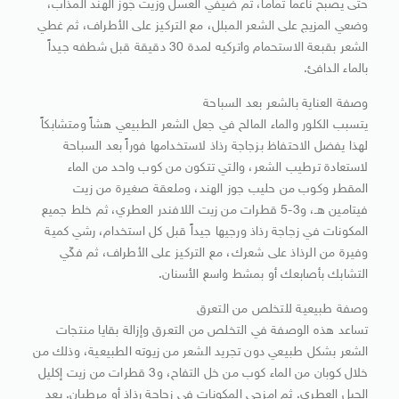
حتى يصبح ناعماً تماماً، ثم ضيفي العسل وزيت جوز الهند المذاب،
وضعي المزيج على الشعر المبلل، مع التركيز على الأطراف، ثم غطي
الشعر بقبعة الاستحمام واتركيه لمدة 30 دقيقة قبل شطفه جيداً
بالماء الدافئ.
وصفة العناية بالشعر بعد السباحة
يتسبب الكلور والماء المالح في جعل الشعر الطبيعي هشاً ومتشابكاً
لهذا يفضل الاحتفاظ بزجاجة رذاذ لاستخدامها فوراً بعد السباحة
لاستعادة ترطيب الشعر، والتي تتكون من كوب واحد من الماء
المقطر وكوب من حليب جوز الهند، وملعقة صغيرة من زيت
فيتامين هـ، و3-5 قطرات من زيت اللافندر العطري، ثم خلط جميع
المكونات في زجاجة رذاذ ورجيها جيداً قبل كل استخدام، رشي كمية
وفيرة من الرذاذ على شعرك، مع التركيز على الأطراف، ثم فكّي
التشابك بأصابعك أو بمشط واسع الأسنان.
وصفة طبيعية للتخلص من التعرق
تساعد هذه الوصفة في التخلص من التعرق وإزالة بقايا منتجات
الشعر بشكل طبيعي دون تجريد الشعر من زيوته الطبيعية، وذلك من
خلال كوبان من الماء كوب من خل التفاح، و3 قطرات من زيت إكليل
الجبل العطري. ثم امزجي المكونات في زجاجة رذاذ أو مرطبان. بعد