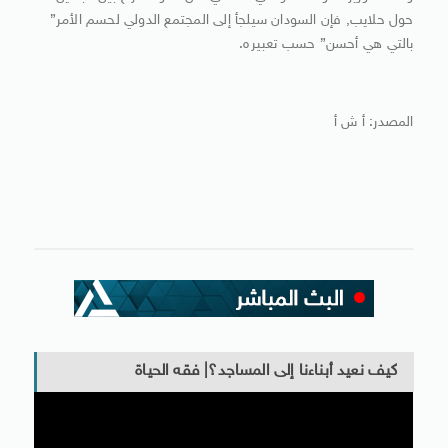
حول حلايب, فإن السودان سيلجأ إلى المجتمع الدولي لحسم الأمر”
بالتي هي أحسن” حسب تعبيره.
المصدر: أ ش أ
كيف نعيد أبناءنا إلى المساجد؟| فقه الحياة