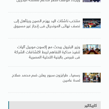
ويجدد موقف مصر الداعم لمملكة البحرين
منتخب ناشئات اليد يهزم الصين ويتأهل إلى
نصف نهائى المونديال فى إنجاز غير مسبوق
وزير البترول يبحث مع إكسون موبيل آليات
تنفيذ مذكرة التفاهم لربط اكتشافات الشركة
فى قبرص بالبنية التحتية المصرية
رسميا.. طرابزون سبور يعلن ضم محمد صلاح
لمدة عامين
كاريكاتير