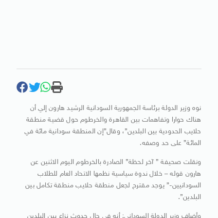
نوه وزير الدولة برئاسة الجمهورية السودانية الرشيد هارون إلي أن
هناك حوارا وتفاهمات بين القاهرة والخرطوم حول قضية منطقة
حلايب الحدودية بين البلدين”، وقال”إن المنطقة سودانية مائة في
المائة” على حد وصفه.
ونقلت صحيفة ” آخر لحظة” الصادرة بالخرطوم اليوم الاثنين عن
هارون قوله – خلال ندوة سياسية نظمها الاتحاد العام للطلاب
السودانيين-” يوجد مقترح لجعل منطقة حلايب منطقة تكامل بين
البلدين”.
وأضاف وزير الدولة السوداني: أنه في حال حدوث نزاع بين البلدين