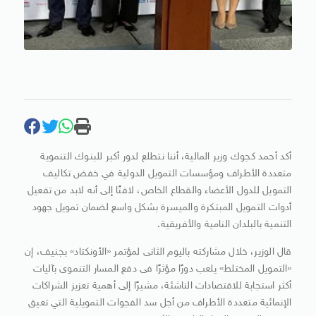
أكد أحمد كجوك وزير المالية، أننا نتطلع لدور أكبر للبنوك التنموية
متعددة الأطراف ومؤسسات التمويل الدولية في خفض تكاليف
التمويل للدول الأعضاء والقطاع الخاص، لافتًا إلى أنه لابد من تفعيل
أدوات التمويل المبتكرة والميسرة بشكل واسع لضمان تمويل جهود
التنمية بالبلدان النامية والأفريقية.
قال الوزير، خلال مشاركته باليوم الثانى لمؤتمر «الأونكتاد» بجنيف، إن
«التمويل المختلط» يلعب دورًا مؤثرًا فى دفع المسار التنموى بآليات
أكثر استجابة للاقتصادات الناشئة، مشيرًا إلى أهمية تعزيز الشراكات
الإنمائية متعددة الأطراف من أجل سد الفجوات التمويلية التي تعيق