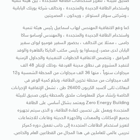
صديق للبيئة ، لتعزيز استخدامات الطاقة المتجددة ، بين هيئة تنمية
واستخدام الطاقة الجديدة والمتجددة ، وتحالف شركة يورتك اليابانية
، وشركتى سولار انستولار ، وريدكون ، المصريتين
كما وقع الاتفاقية المهندس ايهاب اسماعيل رئيس هيئة تنمية
واستخدام الطاقة الجديدة والمتجددة ، والمهندس أوسامو ساكا
جامىى ، ممثلا عن التحالف ، بحضور السفير فوميو ايواى سفير
اليابان لدى مصر، إيبيساوا يو رئيس مكتب الجايكا بالقاهرة والوفد
المرافق ، وتتضمن الاتفاقية الخطوات التنفيذية والجداول الزمنية
لتنفيذ المشروع فى نطاق مدينة الغردقة ،وذلك لإنتاج 48 الف
ميجاوات سنوياً ، منها 36 الف ميجاوات من المحطة الشمسية و12
الف ميجاوات من محطة تخزين الطاقة، وتبلغ كمية الوفر في
انبعاثات ثانى أكسيد الكربون 26400 طن ، تشمل الإتفاقية الإجراءات
الخاصة بإنشاء مركز للمعلومات ملحق بالمحطة يكون صديق للبيئة
Zero Energy Building ويعتمد بشكل أساسي على الطاقة
المتجددة ويعمل على تحسين كفاءة الطاقة، و الذى سيتم تجهيزه
بجميع الإمكانات والمعدات والأجهزة الحديثة وقاعات للاجتماعات
لتعزيز استخدام الطاقات المتجددة إلى جانب تفعيل دوره كمركز
تدريبي عالمي للعاملين في هذا المجال من القطاعين العام والخاص.