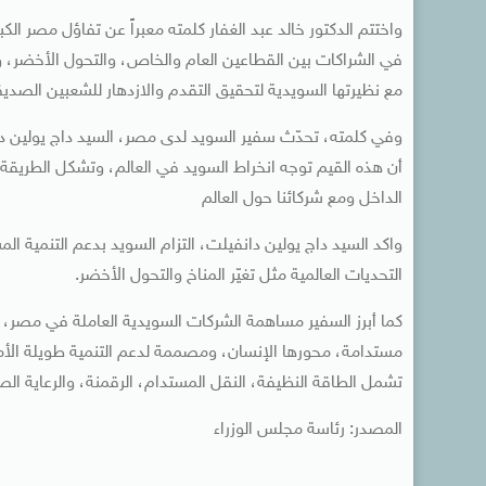
واختتم الدكتور خالد عبد الغفار كلمته معبراً عن تفاؤل مصر ال
في الشراكات بين القطاعين العام والخاص، والتحول الأخضر، وال
مع نظيرتها السويدية لتحقيق التقدم والازدهار للشعبين الصديق
وفي كلمته، تحدّث سفير السويد لدى مصر، السيد داج يولين 
أن هذه القيم توجه انخراط السويد في العالم، وتشكل الطريقة 
الداخل ومع شركائنا حول العالم
واكد السيد داج يولين دانفيلت، التزام السويد بدعم التنمية ا
التحديات العالمية مثل تغيّر المناخ والتحول الأخضر.
كما أبرز السفير مساهمة الشركات السويدية العاملة في مصر، م
مستدامة، محورها الإنسان، ومصممة لدعم التنمية طويلة الأم
تشمل الطاقة النظيفة، النقل المستدام، الرقمنة، والرعاية الص
المصدر: رئاسة مجلس الوزراء