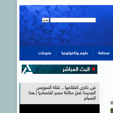
صحافة
علوم وتكنولوجيا
منوعات
فى ذكرى افتتاحها .. قناة السويس
الجديدة تعزز مكانة مصر اقتصاديا | هذا
الصباح