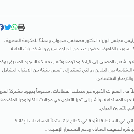
ن رئيس مجلس الوزراء الدكتور مصطفى مدبولي وممثلاً للحكومة المصرية،
ة السويد بالقاهرة، بحضور عدد من الدبلوماسيين والشخصيات العامة.
ومة والشعب المصري إلى قيادة وحكومة وشعب مملكة السويد الصديق بهذه
ة المتنامية بين البلدين، والتي تستند إلى أسس متينة من الاحترام المتبادل
والازدهار الاقتصادي.
وظاً في السنوات الأخيرة عبر مختلف القطاعات، مدعوماً بجهود مشتركة لتعزي
ادل التجاري، وجذب الاستثمارات، ودعم رؤية مصر 2030 للتنمية المستدامة، وأشار إلى تميز التعاون في مجالات التكنولوجيا المتقدمة
جح للتعاون الدولي.
اني في الاستجابة للأزمة في قطاع غزة، مثمناً المساعدات الإغاثية
شرة لتخفيف المعاناة ودعم الاستقرار الإقليمي.