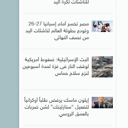
للناشئات لكرة اليد
مصر تخسر أمام إسبانيا 27-26
وتودع بطولة العالم لناشئات اليد
من نصف النهائى
البث الإسرائيلية: ضغوط أمريكية
لوقف النار فى غزة لمدة أسبوعين
لنزع سلاح حماس
إيلون ماسك يرفض طلباً أوكرانياً
لتفعيل “ستارلينك” لشن ضربات
بالعمق الروسي