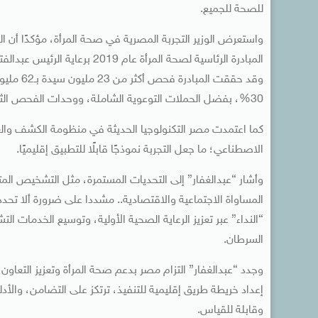
للصحة للجميع.
واستعرض الوزير التجربة المصرية في صحة المرأة، مؤكدًا أن ا
المبادرة الرئاسية لصحة المرأة
30%، بفضل الحملات التوعوية الشاملة، ووحدات الفحص الثابتة والمتحركة، وشبكة الإحالة المتكاملة.
كما اعتمدت مصر التكنولوجيا الحديثة في منظومة الكشف والعل
الاصطناعي؛ ما جعل التجربة نموذجًا قابلًا للتطبيق إقليميًا.
وأشار “عبدالغفار” إلى التحديات المستمرة، مثل التشخيص الم
المساواة الاجتماعية والاقتصادية.. مشددا على ضرورة ألا تحدد 
“النداء” عبر تعزيز الرعاية الصحية الأولية، وتوسيع الخدمات ا
السرطان.
وجدد “عبدالغفار” التزام مصر بدعم صحة المرأة وتعزيز التعاون
إعداد خريطة طريق إقليمية للتنفيذ، ترتكز على التضامن، والأدل
وقابلة للقياس.