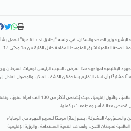
ية البشرية وزير الصحة والسكان، في جلسة “إطلاق نداء القاهرة” للعمل بشأ
سرطان الثدي ضمن فعاليات الدورة الـ72 للجنة الإقليمية لمنظمة الصحة العالمية لشرق المتوسط المقامة خلال الفترة من 15 وحتى 17
ي الجهود الإقليمية لمواجهة هذا المرض، السبب الرئيسي لوفيات السرطان بين
انًا مشتركًا بأن نساء الإقليم يستحققن الكشف المبكر، والوصول العادل إل
وأوضح أن سرطان الثدي أكثر أنواع السرطان شيوعًا بين النساء عالميًا، والأول إقليميًا، حيث يُشخص لأكثر من 130 ألف امرأة سنويً
 والمسؤولية المشتركة، يضع إطارًا موحدًا لتسريع الجهود في الوقاية،
 العالمية لسرطان الثدي، وأهداف التنمية المستدامة، والرؤية الإقليمية