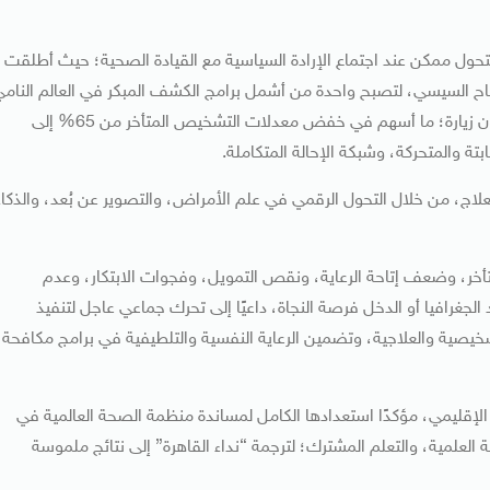
لتحول ممكن عند اجتماع الإرادة السياسية مع القيادة الصحية؛ حيث أطلقت
 عام 2019 برعاية الرئيس عبدالفتاح السيسي، لتصبح واحدة من أشمل برامج الكشف المبكر في العالم النام
وقد حققت المبادرة فحص أكثر من 23 مليون سيدة بـ62 مليون زيارة؛ ما أسهم في خفض معدلات التشخيص المتأخر من 65% إلى
اج، من خلال التحول الرقمي في علم الأمراض، والتصوير عن بُعد، والذكاء
تأخر، وضعف إتاحة الرعاية، ونقص التمويل، وفجوات الابتكار، وعدم
الجغرافيا أو الدخل فرصة النجاة، داعيًا إلى تحرك جماعي عاجل لتنفيذ
لتشخيصية والعلاجية، وتضمين الرعاية النفسية والتلطيفية في برامج مكافحة
 الإقليمي، مؤكدًا استعدادها الكامل لمساندة منظمة الصحة العالمية في
ة العلمية، والتعلم المشترك؛ لترجمة “نداء القاهرة” إلى نتائج ملموسة