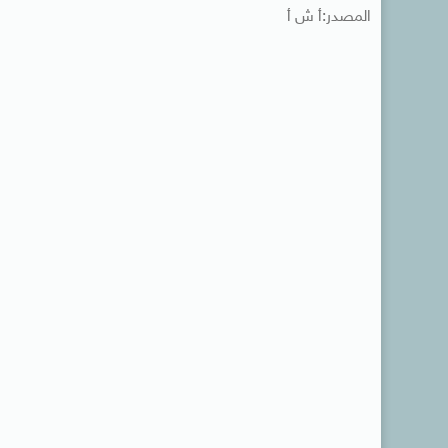
المصدر:أ ش أ