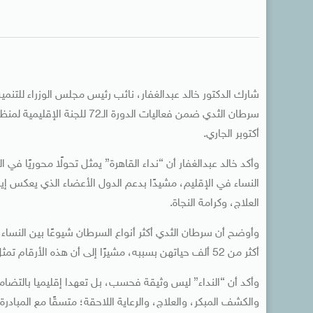
شارك الدكتور خالد عبدالغفار، نائب رئيس مجلس الوزراء للتنم
أكتوبر الجاري.
وأكد خالد عبدالغفار أن “نداء القاهرة” يمثل تحولًا محوريًا ف
النساء في الإقليم، مشيدًا بدعم الدول الأعضاء الذي يعكس إيم
العلاج، وكرامة النجاة.
أكثر من 52 ألف حياتهن بسببه، مشيرًا إلى أن هذه الأرقام تمثل قصص معاناة أسر ومجتمعات بأكملها.
وأكد أن “النداء” ليس وثيقة فحسب، بل تعهدا إقليميا بالتضامن
والكشف المبكر، والعلاج، والرعاية اللاحقة؛ متسقًا مع المبادرة