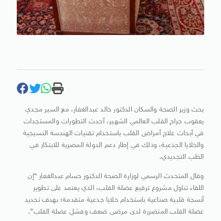
بحث وزير الصحة والسكان الدكتور خالد عبدالغفار، مع السير مجدي
يعقوب جراح القلب العالمي الشهير، أحدث التطورات والمستجدات
في أبحاث علاج أمراض القلب باستخدام تقنيات الهندسة النسيجية
والخلايا الجذعية، وذلك في إطار دعم الدولة المصرية للابتكار في
الطب التجديدي.
وقال المتحدث الرسمي لوزارة الصحة الدكتور حسام عبدالغفار “إن
اللقاء تناول مشروع ترقيع عضلة القلب، الذي يعتمد على تطوير
أنسجة قلبية صناعية باستخدام خلايا جذعية متقدمة؛ بهدف تجديد
عضلة القلب المتضررة لدى مرضى ضعف وفشل عضلة القلب”.