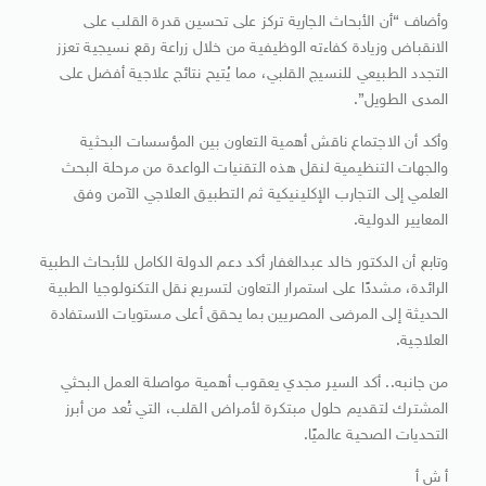
وأضاف “أن الأبحاث الجارية تركز على تحسين قدرة القلب على
الانقباض وزيادة كفاءته الوظيفية من خلال زراعة رقع نسيجية تعزز
التجدد الطبيعي للنسيج القلبي، مما يُتيح نتائج علاجية أفضل على
المدى الطويل”.
وأكد أن الاجتماع ناقش أهمية التعاون بين المؤسسات البحثية
والجهات التنظيمية لنقل هذه التقنيات الواعدة من مرحلة البحث
العلمي إلى التجارب الإكلينيكية ثم التطبيق العلاجي الآمن وفق
المعايير الدولية.
وتابع أن الدكتور خالد عبدالغفار أكد دعم الدولة الكامل للأبحاث الطبية
الرائدة، مشددًا على استمرار التعاون لتسريع نقل التكنولوجيا الطبية
الحديثة إلى المرضى المصريين بما يحقق أعلى مستويات الاستفادة
العلاجية.
من جانبه.. أكد السير مجدي يعقوب أهمية مواصلة العمل البحثي
المشترك لتقديم حلول مبتكرة لأمراض القلب، التي تُعد من أبرز
التحديات الصحية عالميًا.
أ ش أ