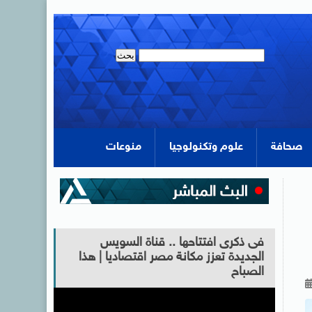
صحافة
علوم وتكنولوجيا
منوعات
فى ذكرى افتتاحها .. قناة السويس
الجديدة تعزز مكانة مصر اقتصاديا | هذا
الصباح