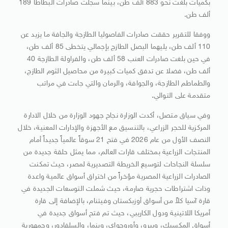
بكميات بلغت نحو 883 ألف طن، بينما سجلت صادرات البطاطا 189
ألف طن.
ووفقا للتقرير حققت صادرات الفاصوليا الطازجة والجافة ما يزيد عن
110 ألف طن، يليهما البصل الطازج بإجمالي يتخطى 85 ألف طن،
في حين بلغت صادرات العنب 58 ألف طن، والفراولة الطازجة 40
ألف طن، فضلا عن تدفق كميات كبيرة من محاصيل الثوم الطازج،
والطماطم الطازجة، والجوافة، والرمان والتي جاءت في مراتب
متقدمة على التوالي.
وفي سياق متصل، أكدت الوزارة نجاح جهود الوزارة من خلال الادارة
المركزية للحجر الزراعي، بالتنسيق مع الأجهزة والإدارات المعنية، خلال
النصف الأول من عام 2026 في فتح 21 سوقاً عالمياً جديداً أمام
المنتجات الزراعية بمختلف قارات العالم، مما يمثل حلقة جديدة من
سلسلة النجاحات لتوسيع الخريطة التصديرية لمصر، حيث تمكنت
الصادرات الزراعية المصرية مؤخراً من اختراق أسواق عالمية واعدة
وذات اشتراطات حجرية صارمة، حيث شملت التوسعات الجديدة في
قارة آسيا كلاً من أسواق أوزبكستان وفيتنام، بالإضافة إلى قارة
أمريكا اللاتينية ودول الكاريبي، حيث تم فتح أسواق جديدة في
أسواق المكسيك، وبيرو، وأوروجواي، وبنما، والسلفادور، وجمهورية