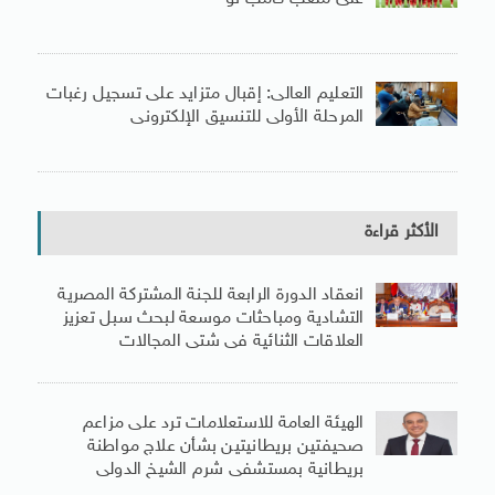
التعليم العالى: إقبال متزايد على تسجيل رغبات
المرحلة الأولى للتنسيق الإلكترونى
الأكثر قراءة
انعقاد الدورة الرابعة للجنة المشتركة المصرية
التشادية ومباحثات موسعة لبحث سبل تعزيز
العلاقات الثنائية فى شتى المجالات
الهيئة العامة للاستعلامات ترد على مزاعم
صحيفتين بريطانيتين بشأن علاج مواطنة
بريطانية بمستشفى شرم الشيخ الدولى