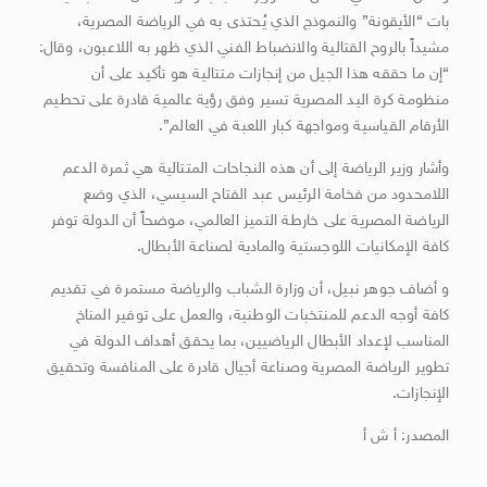
بات “الأيقونة” والنموذج الذي يُحتذى به في الرياضة المصرية،
مشيداً بالروح القتالية والانضباط الفني الذي ظهر به اللاعبون، وقال:
“إن ما حققه هذا الجيل من إنجازات متتالية هو تأكيد على أن
منظومة كرة اليد المصرية تسير وفق رؤية عالمية قادرة على تحطيم
الأرقام القياسية ومواجهة كبار اللعبة في العالم”.
وأشار وزير الرياضة إلى أن هذه النجاحات المتتالية هي ثمرة الدعم
اللامحدود من فخامة الرئيس عبد الفتاح السيسي، الذي وضع
الرياضة المصرية على خارطة التميز العالمي، موضحاً أن الدولة توفر
كافة الإمكانيات اللوجستية والمادية لصناعة الأبطال.
و أضاف جوهر نبيل، أن وزارة الشباب والرياضة مستمرة في تقديم
كافة أوجه الدعم للمنتخبات الوطنية، والعمل على توفير المناخ
المناسب لإعداد الأبطال الرياضيين، بما يحقق أهداف الدولة في
تطوير الرياضة المصرية وصناعة أجيال قادرة على المنافسة وتحقيق
الإنجازات.
المصدر: أ ش أ