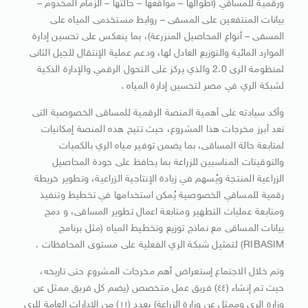
ورقمية للمساقي (أطوالها – مواقعها – حالتها – الزمام المخدوم –
بيانات المنتفعين على المسقى – روابط مستخدمى المياه على
المسقى – أنواع المحاصيل المنزرعة)، بما ينعكس على تحسين إدارة
الموارد المائية والتوزيع العادل لها، ودعم عملية الإنتقال للجيل الثانى
لمنظومة الرى 2.0 والذي يركز على التحول الرقمي والإدارة الذكية
لشبكة الري في مصر لتحسين إدارة المياه .
وأكد سيادته على أهمية المنصة الرقمية للمساقى الخصوصية التى
تعد أبرز مخرجات هذا المشروع، حيث تتيح هذه المنصة إمكانيات
لمتابعة حالة المساقى، بما يضمن توفير مياه الري بالكميات
والتوقيتات المناسبين للزراعة بما يحافظ على جودة المحاصيل
الزراعية المنتجة ويُسهم في زيادة الإنتاجية الزراعية، وتطوير خريطة
رقمية للمساقي الخصوصية يُمكن استخدامها في تخطيط وتنفيذ
ومتابعة عمليات التطهير ومتابعة اعمال تطوير المساقى، و دمج
بيانات المساقى مع نماذج توزيع وتخطيط المياه (مثل برنامج
RIBASIM) لتمثيل شبكة الري الفعلية على مستوى المحافظات .
وتم خلال الاجتماع إستعراض أهم مخرجات المشروع حتى تاريخه،
حيث تم إنشاء (٤٤) فريق عمل متخصص (يضم كل فريق ممثل عن
وزارة الرى وممثل عن وزارة الزراعة) بعدد (١١) من الإدارات العامة للرى