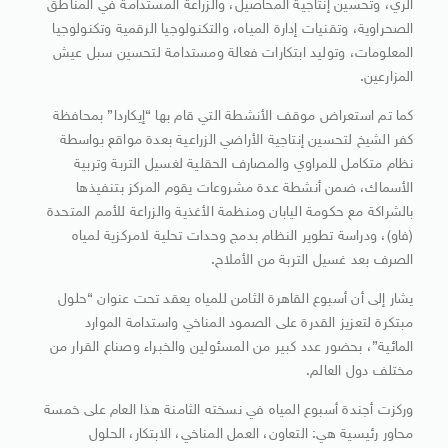
الري، وتحسين إنتاجية المحاصيل، والزراعة المستدامة في المناطق
الصحراوية، وتقنيات إدارة المياه، والتكنولوجيا الرقمية وتكنولوجيا
المعلومات، وتوليد ابتكارات فعالة ومستدامة لتحسين سبل عيش
المزارعين.
كما تم استعراض موقف الأنشطة التي قام بها “إيكاردا” بمحافظة
كفر الشيخ لتحسين إنتاجية الأراضي الزراعية بعدة مواقع بواسطة
نظام متكامل للمراوي والمصارف الحقلية لغسيل التربة وتربية
الأسماك، ضمن أنشطة عدة مشروعات يقوم المركز بتنفيذها
بالشراكة مع حكومة اليابان ومنظمة الأغذية والزراعة للأمم المتحدة
(فاو)، ودراسة تطوير النظام بدمج وحدات تحلية لامركزية لمياه
الصرف بعد غسيل التربة من الأملاح.
يشار إلى أن أسبوع القاهرة الثامن للمياه يعقد تحت عنوان “حلول
مبتكرة لتعزيز القدرة على الصمود المناخي واستدامة الموارد
المائية”، بحضور عدد كبير من المسئولين والخبراء وصناع القرار من
مختلف دول العالم.
وركزت أجندة أسبوع المياه في نسخته الثامنة هذا العام على خمسة
محاور رئيسية هي: التعاون، العمل المناخي، الابتكار، الحلول