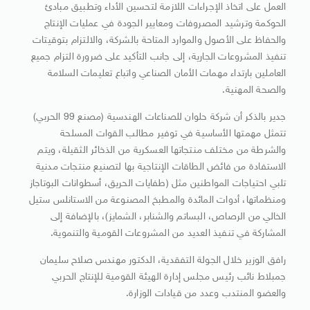
العمل على اتخاذ الإجراءات اللازمة لتحسين الأداء وتطبيق مبادئ
الحوكمة وترشيد المصروفات ومعايير الجودة في عمليات الإنتاج
والحفاظ على الأصول والموارد المتاحة بالشركة، والالتزام بتوقيتات
تنفيذ المشروعات الجارية، إلى جانب التأكيد على ضرورة التزام جميع
العاملين بارتداء مهمات الأمان الصناعي واتباع تعليمات السلامة
والصحة المهنية.
جدير بالذكر أن شركة حلوان للصناعات الهندسية (مصنع 99 الحربي)
تتمثل مهمتها الأساسية في توفير مطالب القوات المسلحة
والشرطة من مختلف منتجاتها العسكرية من الذخائر الثقيلة، ويتم
الاستفادة من فائض الطاقات الإنتاجية بها لتصنيع منتجات مدنية
تلبي احتياجات المواطنين مثل (طفايات الحريق، أسطوانات البوتاجاز
ومنظماتها، أدوات المائدة والمطبخ المصنوعة من الاستانلس ستيل
الخالي من الرصاص، البساتم والشنابر، الشمايز)، بالإضافة إلى
المشاركة في تنفيذ العديد من المشروعات القومية والتنموية.
رافق الوزير خلال الجولة التفقدية، الدكتور مهندس صلاح سليمان
جمبلاط نائب رئيس مجلس إدارة الهيئة القومية للإنتاج الحربي
والعضو المنتدب وعدد من قيادات الوزارة.