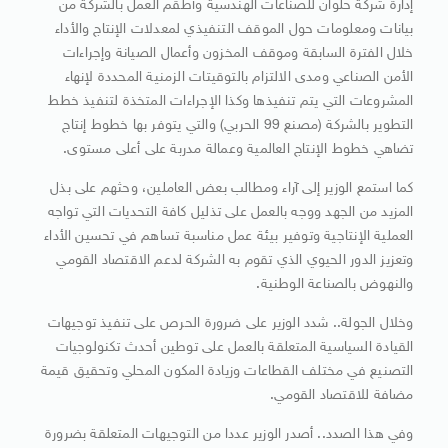
إدارة شركة حلوان للصناعات الهندسية وأطقم العمل بالشركة من
بيانات ومعلومات حول الموقف التنفيذي لمعدلات الإنتاج والأداء
خلال الفترة السابقة وموقف المخزون وأعمال الصيانة وإجراءات
الأمن الصناعي ومدى الالتزام بالتوقيتات الزمنية المحددة لإنهاء
المشروعات التي يتم تنفيذها وكذا الإجراءات المتخذة لتنفيذ خطط
التطوير بالشركة (مصنع 99 الحربي) والتي يتوفر بها خطوط إنتاج
تضاهي خطوط الإنتاج العالمية وعمالة مدربة على أعلى مستوى.
كما استمع الوزير إلى آراء ومطالب بعض العاملين، وحثهم على بذل
المزيد من الجهد ووجه بالعمل على تذليل كافة التحديات التي تواجه
العملية الإنتاجية وتوفير بيئة عمل مناسبة تساهم في تحسين الأداء
وتعزيز الدور الحيوي الذي تقوم به الشركة لدعم الاقتصاد القومي
والنهوض بالصناعة الوطنية.
وخلال الجولة.. شدد الوزير على ضرورة الحرص على تنفيذ توجيهات
القيادة السياسية المتعلقة بالعمل على توطين أحدث تكنولوجيات
التصنيع في مختلف القطاعات وزيادة المكون المحلي وتحقيق قيمة
مضافة للاقتصاد القومي.
وفي هذا الصدد.. أصدر الوزير عددا من التوجيهات المتعلقة بضرورة