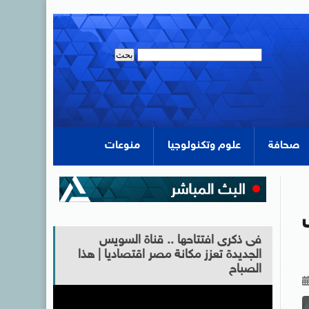
صحافة
علوم وتكنولوجيا
منوعات
فى ذكرى افتتاحها .. قناة السويس
الجديدة تعزز مكانة مصر اقتصاديا | هذا
الصباح