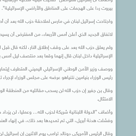
وأضاف أن إسرائيل ستواصل “تفكيك البنية التحتية الإرهابية 
بيروت ردا على الهجمات على المناطق والأراضي الإسرائيلية”.
واجتاحت ​إسرائيل لبنان في مارس لملاحقة حزب الله بعد أن أطلق 
لاتفاق الجديد الذي أعلن أمس الأربعاء، من المفترض ​أن يسي
ولم يعلق حزب الله بعد على وقف إطلاق النار، لكنه قال ‌قبل
الإسرائيلية داخل لبنان قال إنهما وقعا بعد منتصف ليل أمس ب
ووصف وزير الأمن الوطني الإسرائيلي اليميني المتطرف إيتمار
رئيس الوزراء بنيامين نتنياهو عرضه على مجلس الوزراء لإجراء 
وقال بن جفير ​إن حزب الله لن يسحب ​مقاتليه من المنطقة الواق
الامتثال.
وأضاف “الدولة اللبنانية شريكة لحزب الله… وعمليا، لن يزداد ح
وفشلت هدنة أبريل، التي تم تمديدها بعد ذلك، في إنهاء الع
وقال الرئيس الأمريكي دونالد ترامب يوم الاثنين إن إسرائيل 