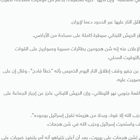
​في المنطقة” وإن لديها “حرية للتصرف، بدعم من الولايات المتحدة، لضرب
النار عليها عبر الحدود دعما لإيران.
طر الجيش اللبناني سيطرة كاملة على مساحة من الأراضي.
 الإعلان ⁠عنه إنه شن هجومين بطائرات مسيرة وصواريخ على القوات
التوقيت المحلي.
 بن جفير وقف إطلاق النار اليوم الخميس بأنه “خطأ فادح”، وقال إن على
تصويت عليه.
عة ⁠جنوبي نهر الليطاني، وإن الجيش اللبناني عاجز عن إجبار الجماعة على
زب الله إلا قوة، وبدلا من هزيمته تقبل ​إسرائيل بوجوده”.
نف ​واستمرت إسرائيل ⁠وحزب الله في شن هجمات.
لن تشن هجمات على بيروت، بعد أن أعلن نتنياهو أنه أمر بتنفيذ ضربات على