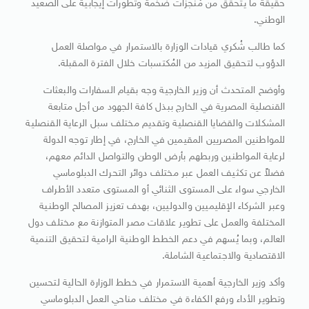
حقيقة ما يتحقق من مُنجزات ضخمة وتطورات إيجابية على الصعيد
الوطني.
كما طالب شُكري قيادات الوزارة بالاستمرار في مواصلة العمل
الدؤوب لتحقيق المزيد من المُكتسبات خلال الفترة المقبلة.
وأوضح المتحدث أن وزير الخارجية وجه بقيام السفارات والبعثات
القنصلية المصرية في الخارج ببذل كافة الجهود من أجل متابعة
المشكلات والقضايا القنصلية وتقديم مختلف سبل الرعاية القنصلية
للمواطنين المصريين المقيمين في الخارج، في إطار توجه الدولة
لرعاية المواطنين وربطهم بأرض الوطن والتواصل الدائم معهم،
فضلاً عن تكثيف العمل عبر مختلف دوائر التحرك الدبلوماسي
الخارجي سواء على المستوى الثنائي أو المستوى متعدد الأطراف
وعبر الشركاء الإقليميين والدوليين، بهدف تعزيز المصالح الوطنية
المختلفة والعمل على تطوير علاقات مصر المتوازنة مع مختلف دول
العالم، وبما يُسهم في دعم الخطط الوطنية الرامية لتحقيق التنمية
الاقتصادية والاجتماعية الشاملة.
وأكد وزير الخارجية أهمية الاستمرار في خطط الوزارة الحالية لتحسين
وتطوير الأداء ورفع الكفاءة في مختلف مناحي العمل الدبلوماسي