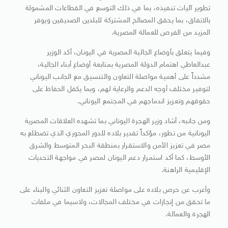
تطوير آليات تنفيذه، بما في ذلك التوسع في القطاعات المشمولة
بالاتفاق، بما يحقق المصالح المشتركة للبلدين الصديقين ويوفر
المزيد من الفرص للعمالة المصرية.
وفيما يتعلق بأوضاع الجالية المصرية في اليونان، أكد الوزير
عبدالعاطي اهتمام الدولة المصرية بمتابعة أوضاع أبناء الجالية،
مشدداً على أهمية مواصلة التعاون والتنسيق مع الجانب اليوناني
لتوفير مختلف أوجه الدعم والرعاية لهم، وبما يكفل الحفاظ على
حقوقهم وتعزيز اندماجهم في المجتمع اليوناني.
ومن جانبه، أشاد وزير الهجرة اليوناني بما تشهده العلاقات المصرية
اليونانية من تطور، مؤكداً تقدير بلاده للدور المحوري الذي تضطلع به
مصر في تعزيز الأمن والاستقرار بمنطقة البحر المتوسط والشرق
الأوسط، كما أكد استمرار دعم اليونان لمصر في مواجهة التحديات
الإقليمية الراهنة.
وأعرب عن حرص بلاده على مواصلة تعزيز التعاون الثنائي والبناء على
ما تحقق من إنجازات في مختلف المجالات، ولاسيما في ملفات
الهجرة والعمالة.