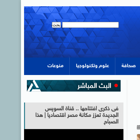
صحافة
علوم وتكنولوجيا
منوعات
فى ذكرى افتتاحها .. قناة السويس
الجديدة تعزز مكانة مصر اقتصاديا | هذا
الصباح