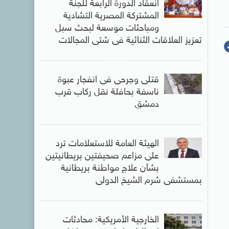
انعقاد الدورة الرابعة للجنة
المشتركة المصرية التشادية
ومباحثات موسعة لبحث سبل
تعزيز العلاقات الثنائية فى شتى المجالات
قتلى وجرحى فى انفجار عبوة
ناسفة بحافلة نقل ركاب قرب
دمشق
الهيئة العامة للاستعلامات ترد
على مزاعم صحيفتين بريطانيتين
بشأن علاج مواطنة بريطانية
بمستشفى شرم الشيخ الدولى
الخارجية الأمريكية: محادثات