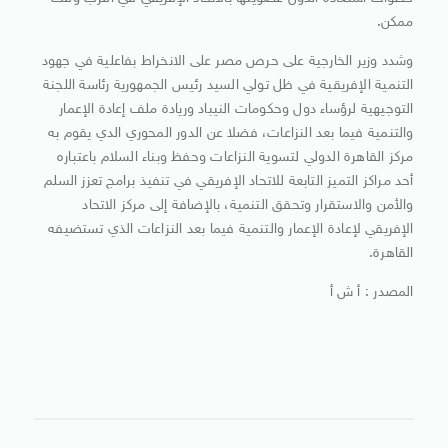
ممكن.
وشدد وزير الخارجية على حرص مصر على الانخراط بفاعلية في جهود
التنمية الإفريقية في ظل تولي السيد رئيس الجمهورية رئاسة اللجنة
التوجيهية لرؤساء دول وحكومات النيباد وريادة ملف إعادة الإعمار
والتنمية فيما بعد النزاعات، فضلا عن الدور المحوري الدي يقوم به
مركز القاهرة الدولي لتسوية النزاعات وحفظ وبناء السلام باعتباره
أحد مراكز التميز التابعة للاتحاد الإفريقي في تنفيذ برامج تعزز السلم
والأمن والاستقرار وتحقق التنمية، بالإضافة إلى مركز الاتحاد
الإفريقي لإعادة الإعمار والتنمية فيما بعد النزاعات الذي تستضيفه
القاهرة.
المصدر : أ ش أ