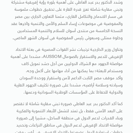
وشدد الدكتور بدر عبد العاطي على أهمية بلورة رؤية إفريقية مشتركة
وتبني مقاربة شاملة تعزز قدرة القارة على تحقيق خطوات ملموسة
في مسار الاندماج والتكامل القاري، مثمنا التعاون الجاري بين مصر
والمفوضية في موضوعات إرساء السلم والأمن والتنمية وآخرها عقد
النسخة الخامسة من منتدى أسوان للسلام والتنمية المستدامين
وخلوة ممثلي ومبعوثي رئيس المفوضية في أسوان الشهر الماضي.
وتناول وزير الخارجية ترتيبات نشر القوات المصرية في بعثة الاتحاد
الإفريقي للدعم والاستقرار بالصومال AUSSOM، مشددا على أهمية
مواصلة الجهود مع الشركاء الدوليين من أجل حشد تمويل كاف
ومستدام للبعثة؛ بما يمكنها من أداء مهامها على أكمل وجه.
وأكد موقف مصر الثابت الداعم لأمن واستقرار ووحدة السودان
وسيادته وسلامة أراضيه، مشددا على ضرورة تكثيف الجهود القارية
والدولية للحفاظ على المؤسسات الوطنية السودانية ودعمها.
كما أكد الدكتور بدر عبد العاطي ضرورة تبني مقاربة شاملة لا تقتصر
على البعد الأمني فقط، بل تمتد لتشمل الأبعاد التنموية والفكرية
وبناء القدرات لدعم الدول في منطقة الساحل، مشيرا إلى ضرورة
مواصلة الاتحاد الإفريقي لدعم الدول في مناطق النزاعات وتحديد
خطوات استعادة الدول عضويتها بالاتحاد الإفريقي في أقرب وقت